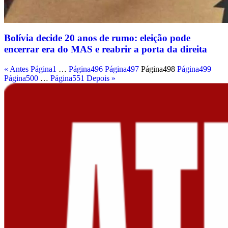
Bolívia decide 20 anos de rumo: eleição pode
encerrar era do MAS e reabrir a porta da direita
« Antes
Página
1
…
Página
496
Página
497
Página
498
Página
499
Página
500
…
Página
551
Depois »