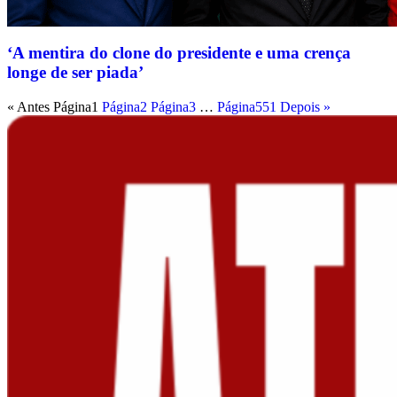
‘A mentira do clone do presidente e uma crença
longe de ser piada’
« Antes
Página
1
Página
2
Página
3
…
Página
551
Depois »