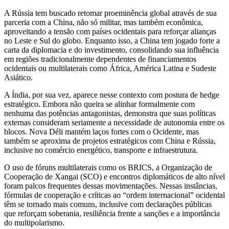
A Rússia tem buscado retomar proeminência global através de sua
parceria com a China, não só militar, mas também econômica,
aproveitando a tensão com países ocidentais para reforçar alianças
no Leste e Sul do globo. Enquanto isso, a China tem jogado forte a
carta da diplomacia e do investimento, consolidando sua influência
em regiões tradicionalmente dependentes de financiamentos
ocidentais ou multilaterais como África, América Latina e Sudeste
Asiático.
A Índia, por sua vez, aparece nesse contexto com postura de hedge
estratégico. Embora não queira se alinhar formalmente com
nenhuma das potências antagonistas, demonstra que suas políticas
externas consideram seriamente a necessidade de autonomia entre os
blocos. Nova Déli mantém laços fortes com o Ocidente, mas
também se aproxima de projetos estratégicos com China e Rússia,
inclusive no comércio energético, transporte e infraestrutura.
O uso de fóruns multilaterais como os BRICS, a Organização de
Cooperação de Xangai (SCO) e encontros diplomáticos de alto nível
foram palcos frequentes dessas movimentações. Nessas instâncias,
fórmulas de cooperação e críticas ao “ordem internacional” ocidental
têm se tornado mais comuns, inclusive com declarações públicas
que reforçam soberania, resiliência frente a sanções e a importância
do multipolarismo.