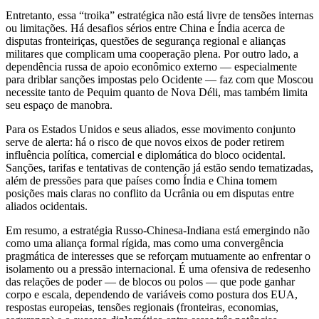
Entretanto, essa “troika” estratégica não está livre de tensões internas
ou limitações. Há desafios sérios entre China e Índia acerca de
disputas fronteiriças, questões de segurança regional e alianças
militares que complicam uma cooperação plena. Por outro lado, a
dependência russa de apoio econômico externo — especialmente
para driblar sanções impostas pelo Ocidente — faz com que Moscou
necessite tanto de Pequim quanto de Nova Déli, mas também limita
seu espaço de manobra.
Para os Estados Unidos e seus aliados, esse movimento conjunto
serve de alerta: há o risco de que novos eixos de poder retirem
influência política, comercial e diplomática do bloco ocidental.
Sanções, tarifas e tentativas de contenção já estão sendo tematizadas,
além de pressões para que países como Índia e China tomem
posições mais claras no conflito da Ucrânia ou em disputas entre
aliados ocidentais.
Em resumo, a estratégia Russo-Chinesa-Indiana está emergindo não
como uma aliança formal rígida, mas como uma convergência
pragmática de interesses que se reforçam mutuamente ao enfrentar o
isolamento ou a pressão internacional. É uma ofensiva de redesenho
das relações de poder — de blocos ou polos — que pode ganhar
corpo e escala, dependendo de variáveis como postura dos EUA,
respostas europeias, tensões regionais (fronteiras, economias,