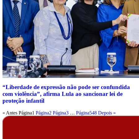
“Liberdade de expressão não pode ser confundida
com violência”, afirma Lula ao sancionar lei de
proteção infantil
« Antes
Página
1
Página
2
Página
3
…
Página
548
Depois »