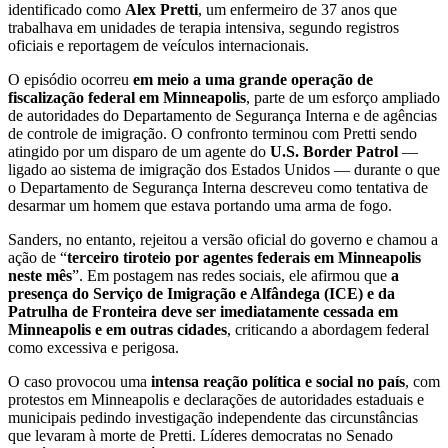
identificado como
Alex Pretti
, um enfermeiro de 37 anos que
trabalhava em unidades de terapia intensiva, segundo registros
oficiais e reportagem de veículos internacionais.
O episódio ocorreu
em meio a uma grande operação de
fiscalização federal em Minneapolis
, parte de um esforço ampliado
de autoridades do Departamento de Segurança Interna e de agências
de controle de imigração. O confronto terminou com Pretti sendo
atingido por um disparo de um agente do
U.S. Border Patrol
—
ligado ao sistema de imigração dos Estados Unidos — durante o que
o Departamento de Segurança Interna descreveu como tentativa de
desarmar um homem que estava portando uma arma de fogo.
Sanders, no entanto, rejeitou a versão oficial do governo e chamou a
ação de “
terceiro tiroteio por agentes federais em Minneapolis
neste mês
”. Em postagem nas redes sociais, ele afirmou que
a
presença do Serviço de Imigração e Alfândega (ICE) e da
Patrulha de Fronteira deve ser imediatamente cessada em
Minneapolis e em outras cidades
, criticando a abordagem federal
como excessiva e perigosa.
O caso provocou uma
intensa reação política e social no país
, com
protestos em Minneapolis e declarações de autoridades estaduais e
municipais pedindo investigação independente das circunstâncias
que levaram à morte de Pretti. Líderes democratas no Senado