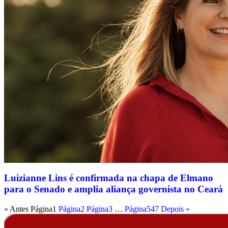
Luizianne Lins é confirmada na chapa de Elmano
para o Senado e amplia aliança governista no Ceará
« Antes
Página
1
Página
2
Página
3
…
Página
547
Depois »