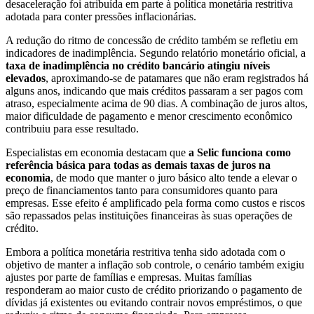
desaceleração foi atribuída em parte à política monetária restritiva
adotada para conter pressões inflacionárias.
A redução do ritmo de concessão de crédito também se refletiu em
indicadores de inadimplência. Segundo relatório monetário oficial, a
taxa de inadimplência no crédito bancário atingiu níveis
elevados
, aproximando-se de patamares que não eram registrados há
alguns anos, indicando que mais créditos passaram a ser pagos com
atraso, especialmente acima de 90 dias. A combinação de juros altos,
maior dificuldade de pagamento e menor crescimento econômico
contribuiu para esse resultado.
Especialistas em economia destacam que
a Selic funciona como
referência básica para todas as demais taxas de juros na
economia
, de modo que manter o juro básico alto tende a elevar o
preço de financiamentos tanto para consumidores quanto para
empresas. Esse efeito é amplificado pela forma como custos e riscos
são repassados pelas instituições financeiras às suas operações de
crédito.
Embora a política monetária restritiva tenha sido adotada com o
objetivo de manter a inflação sob controle, o cenário também exigiu
ajustes por parte de famílias e empresas. Muitas famílias
responderam ao maior custo de crédito priorizando o pagamento de
dívidas já existentes ou evitando contrair novos empréstimos, o que