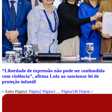
“Liberdade de expressão não pode ser confundida
com violência”, afirma Lula ao sancionar lei de
proteção infantil
« Antes
Página
1
Página
2
Página
3
…
Página
548
Depois »