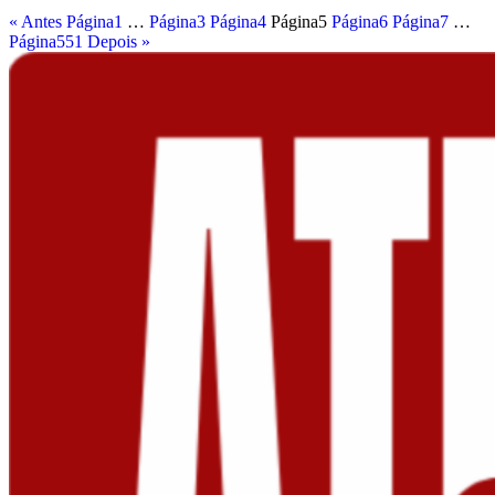
« Antes
Página
1
…
Página
3
Página
4
Página
5
Página
6
Página
7
…
Página
551
Depois »