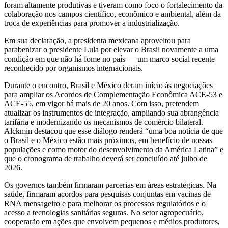
foram altamente produtivas e tiveram como foco o fortalecimento da
colaboração nos campos científico, econômico e ambiental, além da
troca de experiências para promover a industrialização.
Em sua declaração, a presidenta mexicana aproveitou para
parabenizar o presidente Lula por elevar o Brasil novamente a uma
condição em que não há fome no país — um marco social recente
reconhecido por organismos internacionais.
Durante o encontro, Brasil e México deram início às negociações
para ampliar os Acordos de Complementação Econômica ACE‑53 e
ACE‑55, em vigor há mais de 20 anos. Com isso, pretendem
atualizar os instrumentos de integração, ampliando sua abrangência
tarifária e modernizando os mecanismos de comércio bilateral.
Alckmin destacou que esse diálogo renderá “uma boa notícia de que
o Brasil e o México estão mais próximos, em benefício de nossas
populações e como motor do desenvolvimento da América Latina” e
que o cronograma de trabalho deverá ser concluído até julho de
2026.
Os governos também firmaram parcerias em áreas estratégicas. Na
saúde, firmaram acordos para pesquisas conjuntas em vacinas de
RNA mensageiro e para melhorar os processos regulatórios e o
acesso a tecnologias sanitárias seguras. No setor agropecuário,
cooperarão em ações que envolvem pequenos e médios produtores,