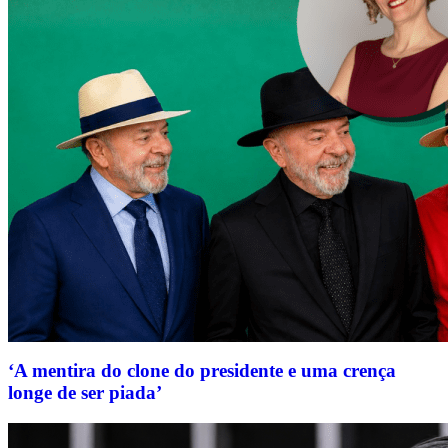
‘A mentira do clone do presidente e uma crença
longe de ser piada’