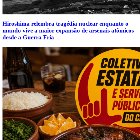
Hiroshima relembra tragédia nuclear enquanto o
mundo vive a maior expansão de arsenais atômicos
desde a Guerra Fria