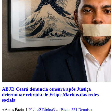
ABJD Ceará denuncia censura após Justiça
determinar retirada de Felipe Martins das redes
sociais
« Antes
Página
1
Página
2
Página
3
…
Página
551
Depois »