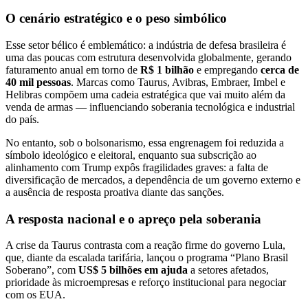
O cenário estratégico e o peso simbólico
Esse setor bélico é emblemático: a indústria de defesa brasileira é
uma das poucas com estrutura desenvolvida globalmente, gerando
faturamento anual em torno de
R$ 1 bilhão
e empregando
cerca de
40 mil pessoas
. Marcas como Taurus, Avibras, Embraer, Imbel e
Helibras compõem uma cadeia estratégica que vai muito além da
venda de armas — influenciando soberania tecnológica e industrial
do país.
No entanto, sob o bolsonarismo, essa engrenagem foi reduzida a
símbolo ideológico e eleitoral, enquanto sua subscrição ao
alinhamento com Trump expôs fragilidades graves: a falta de
diversificação de mercados, a dependência de um governo externo e
a ausência de resposta proativa diante das sanções.
A resposta nacional e o apreço pela soberania
A crise da Taurus contrasta com a reação firme do governo Lula,
que, diante da escalada tarifária, lançou o programa “Plano Brasil
Soberano”, com
US$ 5 bilhões em ajuda
a setores afetados,
prioridade às microempresas e reforço institucional para negociar
com os EUA.