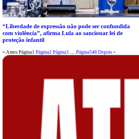
“Liberdade de expressão não pode ser confundida
com violência”, afirma Lula ao sancionar lei de
proteção infantil
« Antes
Página
1
Página
2
Página
3
…
Página
548
Depois »