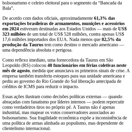
bolsonarismo e celeiro eleitoral para o segmento da “Bancada da
Bala”.
De acordo com dados oficiais, aproximadamente
61,3% das
exportações brasileiras de armamentos, munições e acessórios
em 2024
estiveram destinadas aos Estados Unidos — mais de
US$
323 milhões
de um total de US$ 528 milhões, contra apenas US$
17,6 milhões importados dos EUA. Nada menos que
82,5% da
produção da Taurus
tem como destino o mercado americano —
uma dependência absoluta e perigosa.
Como reflexo imediato, uma fornecedora da Taurus em São
Leopoldo (RS) colocou
40 funcionários em férias coletivas neste
mês de agosto
, medida que anunciava os primeiros sinais de crise. A
empresa também transferiu estoques para sua unidade americana e
pediu ao governo do Rio Grande do Sul liberação antecipada de
créditos de ICMS para reduzir o impacto.
Essas ações ilustram como decisões políticas externas — quando
abraçadas com fanatismo por líderes internos — podem repercutir
como verdadeiros tiros no próprio pé. A Taurus não é apenas
industrial, mas mapear os votos conservadores associados ao
bolsonarismo. Sua fragilidade econômica expõe a inconsistência de
uma política de armas alinhada ao populismo, mas dependente de
clientelismo internacional.