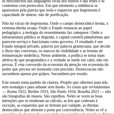
se desconectou das linguagens vivas dos bairros e das redes e se
contentou com protocolos. Em que momento a militância se
apaixonou pela pureza que isola e esqueceu que hegemonia é
capacidade de síntese, não de purificação.
Não há vácuo de hegemonia. Onde o campo democrático hesita, a
extrema-direita ocupa. Onde o Estado renuncia ao papel
pedagógico, a teologia do ressentimento faz catequese. Onde a
infraestrutura pública se degrada, o capital constrói plataformas que
parecem serviço e funcionam como governo. O resultado é um
Estado integral privado, palavra por palavra gramsciana, que decide
o fluxo das conversas, os marcos da visibilidade e as formas de
remuneração simbólica. Nesse ambiente, a política se torna mais
afetiva do que programática e a verdade se mede em calor, não em
provas. É esta conversão da economia da atenção em economia do
poder que precisa ser nomeada com precisão. Democracias não
sucumbem apenas por golpes. Sucumbem por erosão.
Este ensaio toma partido da clareza. Propõe que olhemos para trás
sem nostalgia e para adiante sem ilusão. As cenas que revisitaremos
— Roma 1922, Berlim 1933, São Paulo 1934, Brasília 2023 — não
são fotografias de museu. São espelhos. Neles se veem as boas
intenções que se renderam ao cálculo, as leis que cederam à
exceção, as esquerdas que se feriram por vaidade, as direitas
democráticas que abriram a porta por conveniência. Neles se vê a