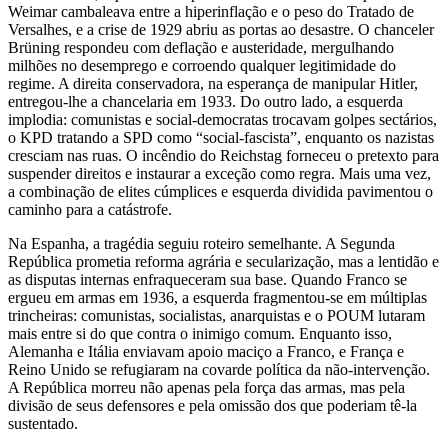
Weimar cambaleava entre a hiperinflação e o peso do Tratado de
Versalhes, e a crise de 1929 abriu as portas ao desastre. O chanceler
Brüning respondeu com deflação e austeridade, mergulhando
milhões no desemprego e corroendo qualquer legitimidade do
regime. A direita conservadora, na esperança de manipular Hitler,
entregou-lhe a chancelaria em 1933. Do outro lado, a esquerda
implodia: comunistas e social-democratas trocavam golpes sectários,
o KPD tratando a SPD como “social-fascista”, enquanto os nazistas
cresciam nas ruas. O incêndio do Reichstag forneceu o pretexto para
suspender direitos e instaurar a exceção como regra. Mais uma vez,
a combinação de elites cúmplices e esquerda dividida pavimentou o
caminho para a catástrofe.
Na Espanha, a tragédia seguiu roteiro semelhante. A Segunda
República prometia reforma agrária e secularização, mas a lentidão e
as disputas internas enfraqueceram sua base. Quando Franco se
ergueu em armas em 1936, a esquerda fragmentou-se em múltiplas
trincheiras: comunistas, socialistas, anarquistas e o POUM lutaram
mais entre si do que contra o inimigo comum. Enquanto isso,
Alemanha e Itália enviavam apoio maciço a Franco, e França e
Reino Unido se refugiaram na covarde política da não-intervenção.
A República morreu não apenas pela força das armas, mas pela
divisão de seus defensores e pela omissão dos que poderiam tê-la
sustentado.