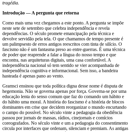
tragédia.
Introdução — A pergunta que retorna
Como mais uma vez chegamos a este ponto. A pergunta se impõe
neste sete de setembro que celebra independência e revela
dependências. O século promete emancipação pela técnica e
devolve servidão pela tela. O que chamamos de tempo presente é
um palimpsesto de erros antigos reescritos com tinta de silício. O
fascismo não é um fantasma preso ao entre-guerras. É uma técnica
de poder que reaprende a falar a língua do nosso tempo e que
encontra, nas arquiteturas digitais, uma casa confortável. A
independência nacional só tem sentido se vier acompanhada de
independência cognitiva e informacional. Sem isso, a bandeira
hasteada é apenas pano ao vento.
Gramsci ensinou que toda política digna desse nome é disputa de
hegemonia. Não se governa apenas por força. Governa-se por uma
educação lenta do senso comum que faz do comando um hábito e
do hábito uma moral. A história do fascismo é a história de blocos
dominantes em crise que decidem reorganizar o mundo encurtando
o campo do possível. No século vinte a pedagogia da obediência
passou por jornais de massas, rádios, cinejornais e comícios
coreografados. No século vinte e um a pedagogia do consentimento
circula por interfaces que ordenam, silenciam e premiam. As antigas