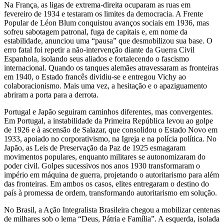
Na França, as ligas de extrema-direita ocuparam as ruas em
fevereiro de 1934 e testaram os limites da democracia. A Frente
Popular de Léon Blum conquistou avanços sociais em 1936, mas
sofreu sabotagem patronal, fuga de capitais e, em nome da
estabilidade, anunciou uma “pausa” que desmobilizou sua base. O
erro fatal foi repetir a não-intervenção diante da Guerra Civil
Espanhola, isolando seus aliados e fortalecendo o fascismo
internacional. Quando os tanques alemães atravessaram as fronteiras
em 1940, o Estado francês dividiu-se e entregou Vichy ao
colaboracionismo. Mais uma vez, a hesitação e o apaziguamento
abriram a porta para a derrota.
Portugal e Japão seguiram caminhos diferentes, mas convergentes.
Em Portugal, a instabilidade da Primeira República levou ao golpe
de 1926 e à ascensão de Salazar, que consolidou o Estado Novo em
1933, apoiado no corporativismo, na Igreja e na polícia política. No
Japão, as Leis de Preservação da Paz de 1925 esmagaram
movimentos populares, enquanto militares se autonomizaram do
poder civil. Golpes sucessivos nos anos 1930 transformaram o
império em máquina de guerra, projetando o autoritarismo para além
das fronteiras. Em ambos os casos, elites entregaram o destino do
país à promessa de ordem, transformando autoritarismo em solução.
No Brasil, a Ação Integralista Brasileira chegou a mobilizar centenas
de milhares sob o lema “Deus, Pátria e Família”. A esquerda, isolada