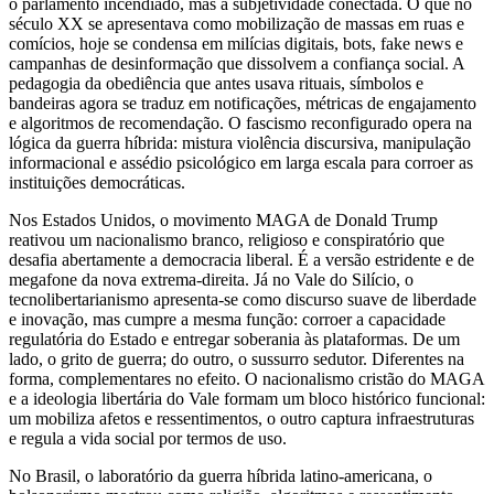
o parlamento incendiado, mas a subjetividade conectada. O que no
século XX se apresentava como mobilização de massas em ruas e
comícios, hoje se condensa em milícias digitais, bots, fake news e
campanhas de desinformação que dissolvem a confiança social. A
pedagogia da obediência que antes usava rituais, símbolos e
bandeiras agora se traduz em notificações, métricas de engajamento
e algoritmos de recomendação. O fascismo reconfigurado opera na
lógica da guerra híbrida: mistura violência discursiva, manipulação
informacional e assédio psicológico em larga escala para corroer as
instituições democráticas.
Nos Estados Unidos, o movimento MAGA de Donald Trump
reativou um nacionalismo branco, religioso e conspiratório que
desafia abertamente a democracia liberal. É a versão estridente e de
megafone da nova extrema-direita. Já no Vale do Silício, o
tecnolibertarianismo apresenta-se como discurso suave de liberdade
e inovação, mas cumpre a mesma função: corroer a capacidade
regulatória do Estado e entregar soberania às plataformas. De um
lado, o grito de guerra; do outro, o sussurro sedutor. Diferentes na
forma, complementares no efeito. O nacionalismo cristão do MAGA
e a ideologia libertária do Vale formam um bloco histórico funcional:
um mobiliza afetos e ressentimentos, o outro captura infraestruturas
e regula a vida social por termos de uso.
No Brasil, o laboratório da guerra híbrida latino-americana, o