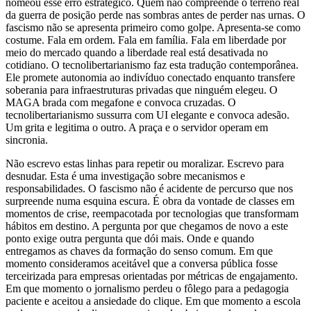
nomeou esse erro estratégico. Quem não compreende o terreno real
da guerra de posição perde nas sombras antes de perder nas urnas. O
fascismo não se apresenta primeiro como golpe. Apresenta-se como
costume. Fala em ordem. Fala em família. Fala em liberdade por
meio do mercado quando a liberdade real está desativada no
cotidiano. O tecnolibertarianismo faz esta tradução contemporânea.
Ele promete autonomia ao indivíduo conectado enquanto transfere
soberania para infraestruturas privadas que ninguém elegeu. O
MAGA brada com megafone e convoca cruzadas. O
tecnolibertarianismo sussurra com UI elegante e convoca adesão.
Um grita e legitima o outro. A praça e o servidor operam em
sincronia.
Não escrevo estas linhas para repetir ou moralizar. Escrevo para
desnudar. Esta é uma investigação sobre mecanismos e
responsabilidades. O fascismo não é acidente de percurso que nos
surpreende numa esquina escura. É obra da vontade de classes em
momentos de crise, reempacotada por tecnologias que transformam
hábitos em destino. A pergunta por que chegamos de novo a este
ponto exige outra pergunta que dói mais. Onde e quando
entregamos as chaves da formação do senso comum. Em que
momento consideramos aceitável que a conversa pública fosse
terceirizada para empresas orientadas por métricas de engajamento.
Em que momento o jornalismo perdeu o fôlego para a pedagogia
paciente e aceitou a ansiedade do clique. Em que momento a escola