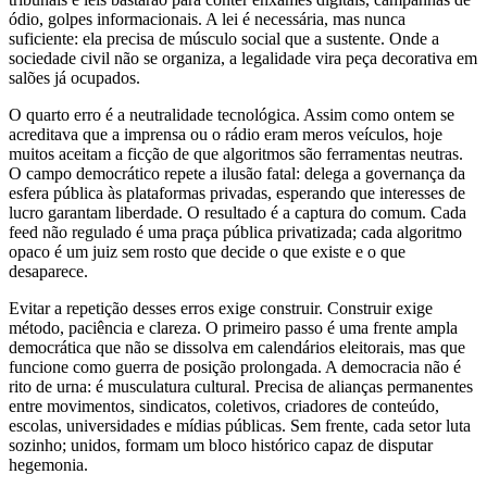
ódio, golpes informacionais. A lei é necessária, mas nunca
suficiente: ela precisa de músculo social que a sustente. Onde a
sociedade civil não se organiza, a legalidade vira peça decorativa em
salões já ocupados.
O quarto erro é a neutralidade tecnológica. Assim como ontem se
acreditava que a imprensa ou o rádio eram meros veículos, hoje
muitos aceitam a ficção de que algoritmos são ferramentas neutras.
O campo democrático repete a ilusão fatal: delega a governança da
esfera pública às plataformas privadas, esperando que interesses de
lucro garantam liberdade. O resultado é a captura do comum. Cada
feed não regulado é uma praça pública privatizada; cada algoritmo
opaco é um juiz sem rosto que decide o que existe e o que
desaparece.
Evitar a repetição desses erros exige construir. Construir exige
método, paciência e clareza. O primeiro passo é uma frente ampla
democrática que não se dissolva em calendários eleitorais, mas que
funcione como guerra de posição prolongada. A democracia não é
rito de urna: é musculatura cultural. Precisa de alianças permanentes
entre movimentos, sindicatos, coletivos, criadores de conteúdo,
escolas, universidades e mídias públicas. Sem frente, cada setor luta
sozinho; unidos, formam um bloco histórico capaz de disputar
hegemonia.