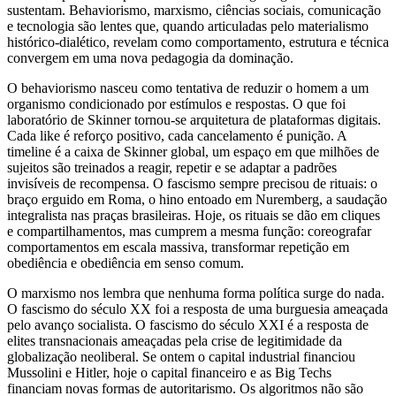
sustentam. Behaviorismo, marxismo, ciências sociais, comunicação
e tecnologia são lentes que, quando articuladas pelo materialismo
histórico-dialético, revelam como comportamento, estrutura e técnica
convergem em uma nova pedagogia da dominação.
O behaviorismo nasceu como tentativa de reduzir o homem a um
organismo condicionado por estímulos e respostas. O que foi
laboratório de Skinner tornou-se arquitetura de plataformas digitais.
Cada like é reforço positivo, cada cancelamento é punição. A
timeline é a caixa de Skinner global, um espaço em que milhões de
sujeitos são treinados a reagir, repetir e se adaptar a padrões
invisíveis de recompensa. O fascismo sempre precisou de rituais: o
braço erguido em Roma, o hino entoado em Nuremberg, a saudação
integralista nas praças brasileiras. Hoje, os rituais se dão em cliques
e compartilhamentos, mas cumprem a mesma função: coreografar
comportamentos em escala massiva, transformar repetição em
obediência e obediência em senso comum.
O marxismo nos lembra que nenhuma forma política surge do nada.
O fascismo do século XX foi a resposta de uma burguesia ameaçada
pelo avanço socialista. O fascismo do século XXI é a resposta de
elites transnacionais ameaçadas pela crise de legitimidade da
globalização neoliberal. Se ontem o capital industrial financiou
Mussolini e Hitler, hoje o capital financeiro e as Big Techs
financiam novas formas de autoritarismo. Os algoritmos não são