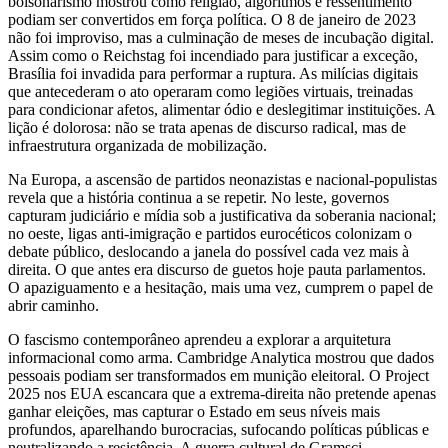
bolsonarismo mostrou como religião, algoritmos e ressentimento
podiam ser convertidos em força política. O 8 de janeiro de 2023
não foi improviso, mas a culminação de meses de incubação digital.
Assim como o Reichstag foi incendiado para justificar a exceção,
Brasília foi invadida para performar a ruptura. As milícias digitais
que antecederam o ato operaram como legiões virtuais, treinadas
para condicionar afetos, alimentar ódio e deslegitimar instituições. A
lição é dolorosa: não se trata apenas de discurso radical, mas de
infraestrutura organizada de mobilização.
Na Europa, a ascensão de partidos neonazistas e nacional-populistas
revela que a história continua a se repetir. No leste, governos
capturam judiciário e mídia sob a justificativa da soberania nacional;
no oeste, ligas anti-imigração e partidos eurocéticos colonizam o
debate público, deslocando a janela do possível cada vez mais à
direita. O que antes era discurso de guetos hoje pauta parlamentos.
O apaziguamento e a hesitação, mais uma vez, cumprem o papel de
abrir caminho.
O fascismo contemporâneo aprendeu a explorar a arquitetura
informacional como arma. Cambridge Analytica mostrou que dados
pessoais podiam ser transformados em munição eleitoral. O Project
2025 nos EUA escancara que a extrema-direita não pretende apenas
ganhar eleições, mas capturar o Estado em seus níveis mais
profundos, aparelhando burocracias, sufocando políticas públicas e
neutralizando a resistência. A guerra cultural de Gramsci