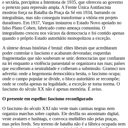
e sectária, precipitou a Intentona de 1935, que ofereceu ao governo
o pretexto para repressão ampla. A Frente Única Antifascista
mostrou força na Batalha da Praça da Sé em 1934, barrando os
integralistas, mas não conseguiu transformar a vitória em projeto
duradouro. Em 1937, Vargas instaurou o Estado Novo apoiado no
falso Plano Cohen, fabricado como ameaça comunista. O
integralismo cresceu nos vácuos da democracia e foi contido apenas
quando o próprio Estado autoritário monopolizou a exceção.
A síntese dessas histórias é brutal: elites liberais que acreditaram
poder controlar o fascismo e acabaram devoradas; esquerdas
fragmentadas que não souberam se unir; democracias que confiaram
na lei enquanto a violência paraestatal se organizava nas ruas; países
que escolheram a neutralidade e colheram a submissão. Gramsci nos
advertia: onde a hegemonia democrática hesita, o fascismo ocupa;
onde o campo popular se divide, o bloco autoritário se recompõe;
onde se confia apenas na legalidade, a exceção se torna norma. O
fascismo do século XX não é apenas memória. É aviso.
O presente em espelho: fascismo reconfigurado
O fascismo do século XXI não veste mais camisas negras nem
organiza marchas sobre capitais. Ele desfila no anonimato digital,
veste avatares e hashtags, e convoca multidões não pelas praças,
mas pelos feeds. Seu terreno de batalha não é a fábrica ocupada nem