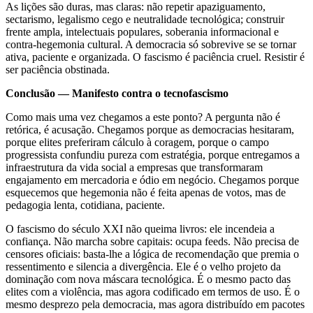
As lições são duras, mas claras: não repetir apaziguamento,
sectarismo, legalismo cego e neutralidade tecnológica; construir
frente ampla, intelectuais populares, soberania informacional e
contra-hegemonia cultural. A democracia só sobrevive se se tornar
ativa, paciente e organizada. O fascismo é paciência cruel. Resistir é
ser paciência obstinada.
Conclusão — Manifesto contra o tecnofascismo
Como mais uma vez chegamos a este ponto? A pergunta não é
retórica, é acusação. Chegamos porque as democracias hesitaram,
porque elites preferiram cálculo à coragem, porque o campo
progressista confundiu pureza com estratégia, porque entregamos a
infraestrutura da vida social a empresas que transformaram
engajamento em mercadoria e ódio em negócio. Chegamos porque
esquecemos que hegemonia não é feita apenas de votos, mas de
pedagogia lenta, cotidiana, paciente.
O fascismo do século XXI não queima livros: ele incendeia a
confiança. Não marcha sobre capitais: ocupa feeds. Não precisa de
censores oficiais: basta-lhe a lógica de recomendação que premia o
ressentimento e silencia a divergência. Ele é o velho projeto da
dominação com nova máscara tecnológica. É o mesmo pacto das
elites com a violência, mas agora codificado em termos de uso. É o
mesmo desprezo pela democracia, mas agora distribuído em pacotes