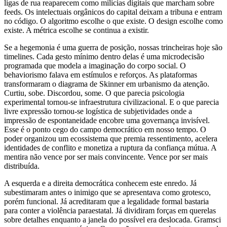
ligas de rua reaparecem como milícias digitais que marcham sobre
feeds. Os intelectuais orgânicos do capital deixam a tribuna e entram
no código. O algoritmo escolhe o que existe. O design escolhe como
existe. A métrica escolhe se continua a existir.
Se a hegemonia é uma guerra de posição, nossas trincheiras hoje são
timelines. Cada gesto mínimo dentro delas é uma microdecisão
programada que modela a imaginação do corpo social. O
behaviorismo falava em estímulos e reforços. As plataformas
transformaram o diagrama de Skinner em urbanismo da atenção.
Curtiu, sobe. Discordou, some. O que parecia psicologia
experimental tornou-se infraestrutura civilizacional. E o que parecia
livre expressão tornou-se logística de subjetividades onde a
impressão de espontaneidade encobre uma governança invisível.
Esse é o ponto cego do campo democrático em nosso tempo. O
poder organizou um ecossistema que premia ressentimento, acelera
identidades de conflito e monetiza a ruptura da confiança mútua. A
mentira não vence por ser mais convincente. Vence por ser mais
distribuída.
A esquerda e a direita democrática conhecem este enredo. Já
subestimaram antes o inimigo que se apresentava como grotesco,
porém funcional. Já acreditaram que a legalidade formal bastaria
para conter a violência paraestatal. Já dividiram forças em querelas
sobre detalhes enquanto a janela do possível era deslocada. Gramsci