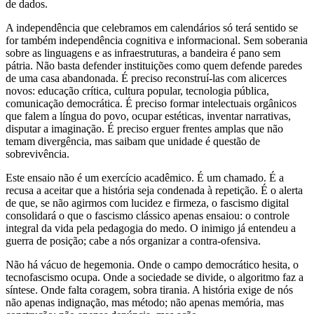
de dados.
A independência que celebramos em calendários só terá sentido se
for também independência cognitiva e informacional. Sem soberania
sobre as linguagens e as infraestruturas, a bandeira é pano sem
pátria. Não basta defender instituições como quem defende paredes
de uma casa abandonada. É preciso reconstruí-las com alicerces
novos: educação crítica, cultura popular, tecnologia pública,
comunicação democrática. É preciso formar intelectuais orgânicos
que falem a língua do povo, ocupar estéticas, inventar narrativas,
disputar a imaginação. É preciso erguer frentes amplas que não
temam divergência, mas saibam que unidade é questão de
sobrevivência.
Este ensaio não é um exercício acadêmico. É um chamado. É a
recusa a aceitar que a história seja condenada à repetição. É o alerta
de que, se não agirmos com lucidez e firmeza, o fascismo digital
consolidará o que o fascismo clássico apenas ensaiou: o controle
integral da vida pela pedagogia do medo. O inimigo já entendeu a
guerra de posição; cabe a nós organizar a contra-ofensiva.
Não há vácuo de hegemonia. Onde o campo democrático hesita, o
tecnofascismo ocupa. Onde a sociedade se divide, o algoritmo faz a
síntese. Onde falta coragem, sobra tirania. A história exige de nós
não apenas indignação, mas método; não apenas memória, mas