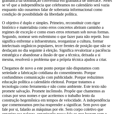
gramática da dominação convertida em gramática de interface. Neles
se vê que a independência que celebramos no calendário será vazia
enquanto não ousarmos falar de soberania informacional como
condição de possibilidade da liberdade política.
O objetivo é duplo e simples. Primeiro, reconstituir com rigor
histórico e materialista como erros concretos abriram caminho a
regimes de exceção e como esses erros retornam sob novas formas.
Segundo, nomear sem eufemismo o que fazer para não repetir. Isso
significa enfrentar a infraestrutura, reorganizar a cultura, formar
intelectuais orgânicos populares, tecer frentes de posição que não se
desfaçam no dia seguinte à eleição. Significa revalorizar a paciência
estratégica e abandonar a ilusão de que a técnica, deixada a si
mesma, resolverá o problema que a própria técnica ajudou a criar.
Chegamos de novo a este ponto porque não disputamos com
seriedade a fabricação cotidiana do consentimento. Porque
confundimos comunicação com publicidade. Porque reduzimos
educação política a calendário eleitoral. Porque tratamos a
tecnologia como ferramenta e não como ambiente. Este texto não
promete salvação. Promete incômodo. Propõe que chamemos as
coisas por seus nomes e que aceitemos o trabalho lento da
construção hegemônica em tempos de velocidade. A independência
que comemoramos precisa reaprender a significar. Sem povo que
fale por si, falarão as máquinas por ele. Sem corpo coletivo que
organize sua palavra, organizarão nossa fala os que lucram com o