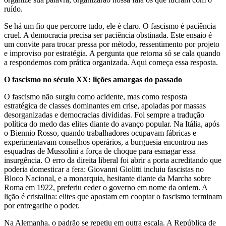
ruído.
Se há um fio que percorre tudo, ele é claro. O fascismo é paciência
cruel. A democracia precisa ser paciência obstinada. Este ensaio é
um convite para trocar pressa por método, ressentimento por projeto
e improviso por estratégia. A pergunta que retorna só se cala quando
a respondemos com prática organizada. Aqui começa essa resposta.
O fascismo no século XX: lições amargas do passado
O fascismo não surgiu como acidente, mas como resposta
estratégica de classes dominantes em crise, apoiadas por massas
desorganizadas e democracias divididas. Foi sempre a tradução
política do medo das elites diante do avanço popular. Na Itália, após
o Biennio Rosso, quando trabalhadores ocupavam fábricas e
experimentavam conselhos operários, a burguesia encontrou nas
esquadras de Mussolini a força de choque para esmagar essa
insurgência. O erro da direita liberal foi abrir a porta acreditando que
poderia domesticar a fera: Giovanni Giolitti incluiu fascistas no
Bloco Nacional, e a monarquia, hesitante diante da Marcha sobre
Roma em 1922, preferiu ceder o governo em nome da ordem. A
lição é cristalina: elites que apostam em cooptar o fascismo terminam
por entregarlhe o poder.
Na Alemanha, o padrão se repetiu em outra escala. A República de