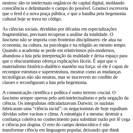
neutros: são os intelectuais orgânicos do capital digital, moldando
consciência e delimitando o campo do possível. Gramsci escreveria
que o feed é a nova praça pública, e que a batalha pela hegemonia
cultural hoje se trava no código.
As ciências sociais, divididas por décadas em especializações
fragmentárias, precisam recuperar a análise da totalidade. O
fascismo não se importa com fronteiras disciplinares: ele atua na
economia, na cultura, na psicologia e na religião ao mesmo tempo.
Quando a academia se perde em relativismos pós-modernos,
abandona a luta pela interpretação da realidade e deixa espaço para
que o obscurantismo ofereça explicações fáceis. É aqui que o
materialismo histórico-dialético mantém sua força: só ele é capaz de
recompor estrutura e superestrutura, mostrar como as mudanças
tecnológicas não são neutras, mas se inscrevem no conflito de
classes e reconfiguram a luta pela hegemonia.
A comunicação científica e política é outro terreno crucial. O
fascismo sempre operou pelo anti-intelectualismo e pela negação da
ciência. Os integralistas ridicularizavam Darwin; os nazistas
fabricaram uma “ciência racial”; os negacionistas de hoje espalham
dúvidas sobre vacinas e clima. A estratégia é a mesma: destruir a
confiança coletiva no conhecimento para substituir razão por fé cega
e ciência por dogma. O erro do campo democrático é não
transformar ciência em linguagem popular, deixando que think