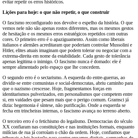
evitar repetir os erros históricos.
Lições para hoje: o que não repetir, o que construir
O fascismo reconfigurado nos devolve o espelho da história. O que
vemos nele não são apenas rostos diferentes, mas os mesmos gestos
de hesitação e os mesmos erros estratégicos repetidos com outras
cores. O primeiro erro é o apaziguamento. Assim como liberais
italianos e alemães acreditaram que poderiam controlar Mussolini e
Hitler, elites atuais imaginam que podem tolerar ou negociar com a
extrema-direita em nome da estabilidade. Cada gesto de tolerância
apenas legitima o inimigo. O fascismo nunca é domado: ele é
sempre alimentado pelo espaço que lhe concedem.
O segundo erro é o sectarismo. A esquerda do entre-guerras, ao
dividir-se entre comunistas e social-democratas, abriu caminho para
que o nazismo crescesse. Hoje, fragmentamos forças em
identitarismos pulverizados, em personalismos que competem entre
si, em vaidades que pesam mais que o perigo comum. Gramsci já
dizia: hegemonia é síntese, não purificação. Onde a esquerda se
fecha em trincheiras internas, o fascismo avança no terreno aberto.
O terceiro erro é o fetichismo do legalismo. Democracias do século
XX confiaram nas constituições e nas instituições formais, enquanto
milícias de rua já corroíam o chão da ordem. Hoje, confiamos que
tribunais e leis bastarão para conter enxames digitais, campanhas de