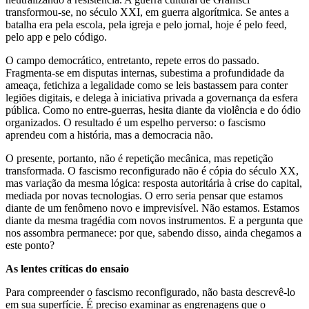
transformou-se, no século XXI, em guerra algorítmica. Se antes a
batalha era pela escola, pela igreja e pelo jornal, hoje é pelo feed,
pelo app e pelo código.
O campo democrático, entretanto, repete erros do passado.
Fragmenta-se em disputas internas, subestima a profundidade da
ameaça, fetichiza a legalidade como se leis bastassem para conter
legiões digitais, e delega à iniciativa privada a governança da esfera
pública. Como no entre-guerras, hesita diante da violência e do ódio
organizados. O resultado é um espelho perverso: o fascismo
aprendeu com a história, mas a democracia não.
O presente, portanto, não é repetição mecânica, mas repetição
transformada. O fascismo reconfigurado não é cópia do século XX,
mas variação da mesma lógica: resposta autoritária à crise do capital,
mediada por novas tecnologias. O erro seria pensar que estamos
diante de um fenômeno novo e imprevisível. Não estamos. Estamos
diante da mesma tragédia com novos instrumentos. E a pergunta que
nos assombra permanece: por que, sabendo disso, ainda chegamos a
este ponto?
As lentes críticas do ensaio
Para compreender o fascismo reconfigurado, não basta descrevê-lo
em sua superfície. É preciso examinar as engrenagens que o