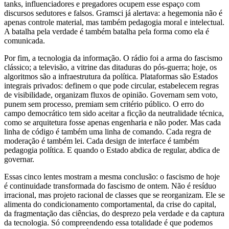
tanks, influenciadores e pregadores ocupem esse espaço com
discursos sedutores e falsos. Gramsci já alertava: a hegemonia não é
apenas controle material, mas também pedagogia moral e intelectual.
A batalha pela verdade é também batalha pela forma como ela é
comunicada.
Por fim, a tecnologia da informação. O rádio foi a arma do fascismo
clássico; a televisão, a vitrine das ditaduras do pós-guerra; hoje, os
algoritmos são a infraestrutura da política. Plataformas são Estados
integrais privados: definem o que pode circular, estabelecem regras
de visibilidade, organizam fluxos de opinião. Governam sem voto,
punem sem processo, premiam sem critério público. O erro do
campo democrático tem sido aceitar a ficção da neutralidade técnica,
como se arquitetura fosse apenas engenharia e não poder. Mas cada
linha de código é também uma linha de comando. Cada regra de
moderação é também lei. Cada design de interface é também
pedagogia política. E quando o Estado abdica de regular, abdica de
governar.
Essas cinco lentes mostram a mesma conclusão: o fascismo de hoje
é continuidade transformada do fascismo de ontem. Não é resíduo
irracional, mas projeto racional de classes que se reorganizam. Ele se
alimenta do condicionamento comportamental, da crise do capital,
da fragmentação das ciências, do desprezo pela verdade e da captura
da tecnologia. Só compreendendo essa totalidade é que podemos