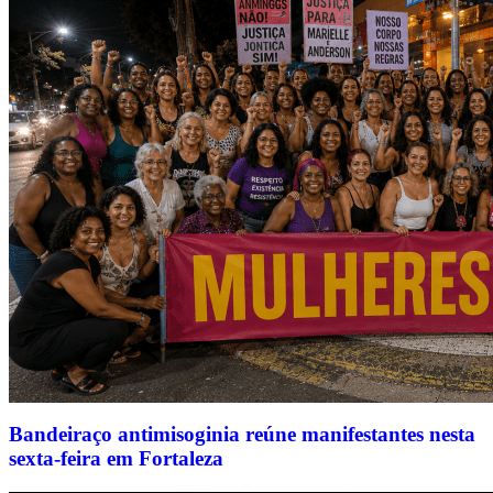
Bandeiraço antimisoginia reúne manifestantes nesta
sexta-feira em Fortaleza