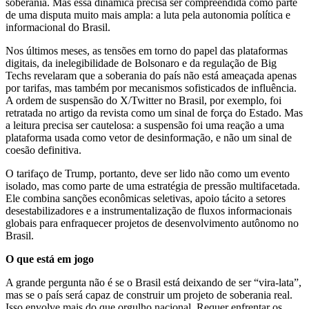
soberania. Mas essa dinâmica precisa ser compreendida como parte
de uma disputa muito mais ampla: a luta pela autonomia política e
informacional do Brasil.
Nos últimos meses, as tensões em torno do papel das plataformas
digitais, da inelegibilidade de Bolsonaro e da regulação de Big
Techs revelaram que a soberania do país não está ameaçada apenas
por tarifas, mas também por mecanismos sofisticados de influência.
A ordem de suspensão do X/Twitter no Brasil, por exemplo, foi
retratada no artigo da revista como um sinal de força do Estado. Mas
a leitura precisa ser cautelosa: a suspensão foi uma reação a uma
plataforma usada como vetor de desinformação, e não um sinal de
coesão definitiva.
O tarifaço de Trump, portanto, deve ser lido não como um evento
isolado, mas como parte de uma estratégia de pressão multifacetada.
Ele combina sanções econômicas seletivas, apoio tácito a setores
desestabilizadores e a instrumentalização de fluxos informacionais
globais para enfraquecer projetos de desenvolvimento autônomo no
Brasil.
O que está em jogo
A grande pergunta não é se o Brasil está deixando de ser “vira-lata”,
mas se o país será capaz de construir um projeto de soberania real.
Isso envolve mais do que orgulho nacional. Requer enfrentar os