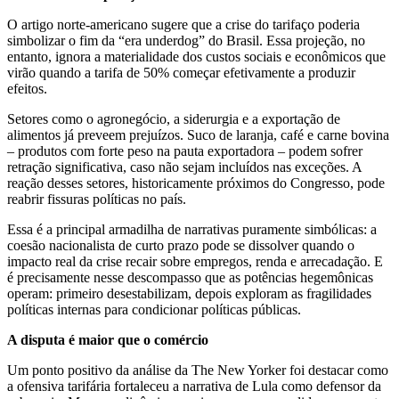
O artigo norte-americano sugere que a crise do tarifaço poderia
simbolizar o fim da “era underdog” do Brasil. Essa projeção, no
entanto, ignora a materialidade dos custos sociais e econômicos que
virão quando a tarifa de 50% começar efetivamente a produzir
efeitos.
Setores como o agronegócio, a siderurgia e a exportação de
alimentos já preveem prejuízos. Suco de laranja, café e carne bovina
– produtos com forte peso na pauta exportadora – podem sofrer
retração significativa, caso não sejam incluídos nas exceções. A
reação desses setores, historicamente próximos do Congresso, pode
reabrir fissuras políticas no país.
Essa é a principal armadilha de narrativas puramente simbólicas: a
coesão nacionalista de curto prazo pode se dissolver quando o
impacto real da crise recair sobre empregos, renda e arrecadação. E
é precisamente nesse descompasso que as potências hegemônicas
operam: primeiro desestabilizam, depois exploram as fragilidades
políticas internas para condicionar políticas públicas.
A disputa é maior que o comércio
Um ponto positivo da análise da The New Yorker foi destacar como
a ofensiva tarifária fortaleceu a narrativa de Lula como defensor da