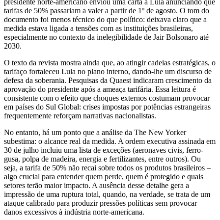
presidente norte-americano enviou uma carta a Lula anunciando que
tarifas de 50% passariam a valer a partir de 1º de agosto. O tom do
documento foi menos técnico do que político: deixava claro que a
medida estava ligada a tensões com as instituições brasileiras,
especialmente no contexto da inelegibilidade de Jair Bolsonaro até
2030.
O texto da revista mostra ainda que, ao atingir cadeias estratégicas, o
tarifaço fortaleceu Lula no plano interno, dando-lhe um discurso de
defesa da soberania. Pesquisas da Quaest indicaram crescimento da
aprovação do presidente após a ameaça tarifária. Essa leitura é
consistente com o efeito que choques externos costumam provocar
em países do Sul Global: crises impostas por potências estrangeiras
frequentemente reforçam narrativas nacionalistas.
No entanto, há um ponto que a análise da The New Yorker
subestima: o alcance real da medida. A ordem executiva assinada em
30 de julho incluiu uma lista de exceções (aeronaves civis, ferro-
gusa, polpa de madeira, energia e fertilizantes, entre outros). Ou
seja, a tarifa de 50% não recai sobre todos os produtos brasileiros –
algo crucial para entender quem perde, quem é protegido e quais
setores terão maior impacto. A ausência desse detalhe gera a
impressão de uma ruptura total, quando, na verdade, se trata de um
ataque calibrado para produzir pressões políticas sem provocar
danos excessivos à indústria norte-americana.