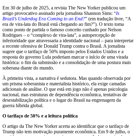
Em 30 de julho de 2025, a revista The New Yorker publicou um
artigo provocativo assinado pela jornalista Shannon Sims: “
Is
Brazil’s Underdog Era Coming to an End?
” (em tradução livre, “A
era de vira-lata do Brasil está chegando ao fim?”). O texto toma
como ponto de partida o famoso conceito cunhado por Nelson
Rodrigues – o “complexo de vira-lata”, a autopercepção de
inferioridade que atravessaria a identidade nacional – para interpretar
a recente ofensiva de Donald Trump contra o Brasil. A jornalista
sugere que o tarifaço de 50% imposto pelos Estados Unidos e a
resposta do governo Lula poderiam marcar o início de uma virada
histórica: o fim da submissão e a consolidação de uma postura mais
soberana diante do mundo.
À primeira vista, a narrativa é sedutora. Mas quando observada por
um prisma soberanista e materialista histórico, ela exige camadas
adicionais de análise. O que está em jogo não é apenas psicologia
nacional, mas estruturas de dependência econômica, tentativas de
desestabilização política e o lugar do Brasil na engrenagem da
guerra híbrida global.
O tarifaço de 50% e a leitura política
O artigo da The New Yorker acerta ao identificar que o tarifaço de
Trump não tem motivação puramente econômica. Em 9 de julho, o