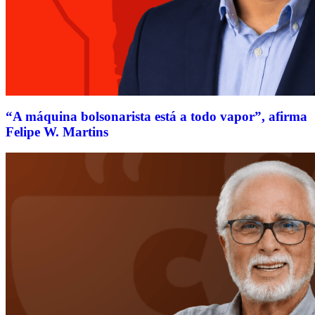
“A máquina bolsonarista está a todo vapor”, afirma
Felipe W. Martins