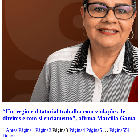
“Um regime ditatorial trabalha com violações de
direitos e com silenciamento”, afirma Marcília Gama
« Antes
Página
1
Página
2
Página
3
Página
4
Página
5
…
Página
551
Depois »