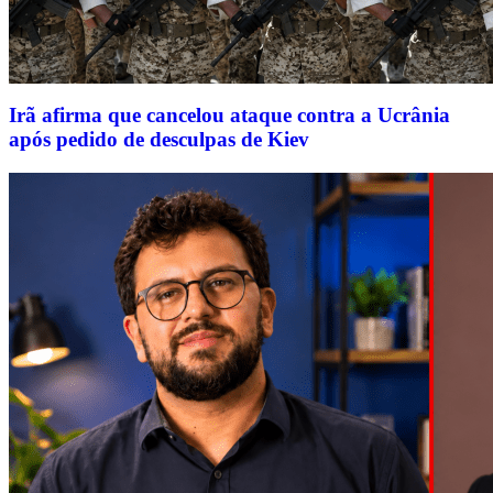
Irã afirma que cancelou ataque contra a Ucrânia
após pedido de desculpas de Kiev