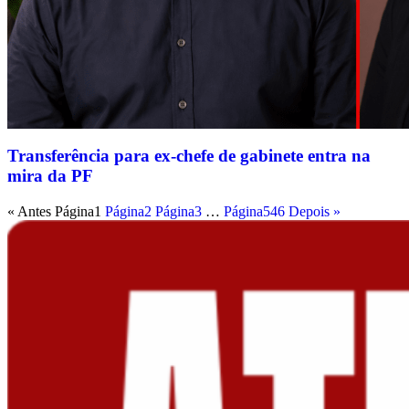
Transferência para ex-chefe de gabinete entra na
mira da PF
« Antes
Página
1
Página
2
Página
3
…
Página
546
Depois »