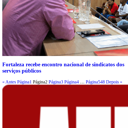
Fortaleza recebe encontro nacional de sindicatos dos
serviços públicos
« Antes
Página
1
Página
2
Página
3
Página
4
…
Página
548
Depois »