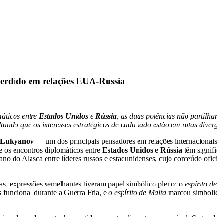
perdido em relações EUA-Rússia
máticos entre
Estados Unidos
e
Rússia
, as duas potências não partilh
ltando que os interesses estratégicos de cada lado estão em rotas diver
 Lukyanov
— um dos principais pensadores em relações internacionais 
e os encontros diplomáticos entre
Estados Unidos
e
Rússia
têm signif
ano do Alasca entre líderes russos e estadunidenses, cujo conteúdo of
as, expressões semelhantes tiveram papel simbólico pleno: o
espírito de
 funcional durante a Guerra Fria, e
o espírito de Malta
marcou simbolic