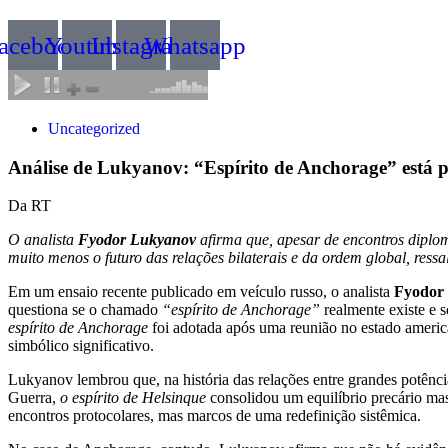
acebook
Youtube
Instagram
Whatsapp
Uncategorized
Análise de Lukyanov: “Espírito de Anchorage” está 
Da RT
O analista
Fyodor Lukyanov
afirma que, apesar de encontros diplo
muito menos o futuro das relações bilaterais e da ordem global, ressa
Em um ensaio recente publicado em veículo russo, o analista
Fyodor
questiona se o chamado
“espírito de Anchorage”
realmente existe e s
espírito de Anchorage
foi adotada após uma reunião no estado americ
simbólico significativo.
Lukyanov lembrou que, na história das relações entre grandes potênci
Guerra,
o espírito de Helsinque
consolidou um equilíbrio precário mas
encontros protocolares, mas marcos de uma redefinição sistêmica.