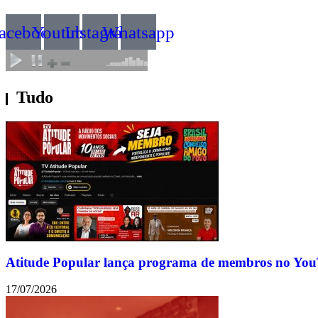
acebook
Youtube
Instagram
Whatsapp
Tudo
Atitude Popular lança programa de membros no YouT
17/07/2026