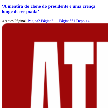
‘A mentira do clone do presidente e uma crença
longe de ser piada’
« Antes
Página
1
Página
2
Página
3
…
Página
551
Depois »