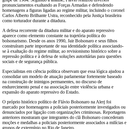
pronunciamentos exaltando as Forças Armadas e defendendo
homenagens a figuras ligadas ao regime militar, incluindo o coronel
Carlos Alberto Brilhante Ustra, reconhecido pela Justiça brasileira
como torturador durante a ditadura.
A defesa recorrente da ditadura militar e do aparato repressivo
aparece como elemento constante na trajetória política do
bolsonarismo. Desde os anos 1990, Jair Bolsonaro e seus filhos
construíram parte importante de sua identidade política associando-
se à exaltação do regime militar, ao revisionismo histórico sobre a
repressão política e à defesa de soluções autoritárias para questões
sociais e de segurança pública.
Especialistas em ciência política observam que essa lógica ajudou a
consolidar um modelo de atuação parlamentar fortemente baseado
na construção de inimigos permanentes, no discurso de
endurecimento penal e na associação entre violência urbana e
expansão do aparato repressivo do Estado.
O próprio histórico político de Flávio Bolsonaro na Alerj foi
marcado por homenagens a policiais posteriormente investigados ou
denunciados por ligação com organizações criminosas. Reportagens
anteriores mostraram que integrantes do clã Bolsonaro concederam
moções e medalhas a policiais posteriormente associados a milícias e
grupos de extermínio no Rio de Janeiro.