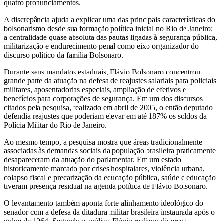
quatro pronunciamentos.
A discrepância ajuda a explicar uma das principais características do
bolsonarismo desde sua formação política inicial no Rio de Janeiro:
a centralidade quase absoluta das pautas ligadas à segurança pública,
militarização e endurecimento penal como eixo organizador do
discurso político da família Bolsonaro.
Durante seus mandatos estaduais, Flávio Bolsonaro concentrou
grande parte da atuação na defesa de reajustes salariais para policiais
militares, aposentadorias especiais, ampliação de efetivos e
benefícios para corporações de segurança. Em um dos discursos
citados pela pesquisa, realizado em abril de 2005, o então deputado
defendia reajustes que poderiam elevar em até 187% os soldos da
Polícia Militar do Rio de Janeiro.
Ao mesmo tempo, a pesquisa mostra que áreas tradicionalmente
associadas às demandas sociais da população brasileira praticamente
desapareceram da atuação do parlamentar. Em um estado
historicamente marcado por crises hospitalares, violência urbana,
colapso fiscal e precarização da educação pública, saúde e educação
tiveram presença residual na agenda política de Flávio Bolsonaro.
O levantamento também aponta forte alinhamento ideológico do
senador com a defesa da ditadura militar brasileira instaurada após o
golpe de 1964. Segundo a análise, Flávio realizou diversos