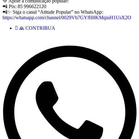
💚 Apoie a comunicação popular!
📲 Pix: 85 996622120
📲✨ Siga o canal “Atitude Popular” no WhatsApp:
https://whatsapp.com/channel/0029Vb7GYfH8KMqiuH1UsX2O
🙏 CONTRIBUA