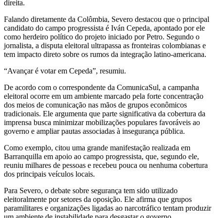
direita.
Falando diretamente da Colômbia, Severo destacou que o principal
candidato do campo progressista é Iván Cepeda, apontado por ele
como herdeiro político do projeto iniciado por Petro. Segundo o
jornalista, a disputa eleitoral ultrapassa as fronteiras colombianas e
tem impacto direto sobre os rumos da integração latino-americana.
“Avançar é votar em Cepeda”, resumiu.
De acordo com o correspondente da ComunicaSul, a campanha
eleitoral ocorre em um ambiente marcado pela forte concentração
dos meios de comunicação nas mãos de grupos econômicos
tradicionais. Ele argumenta que parte significativa da cobertura da
imprensa busca minimizar mobilizações populares favoráveis ao
governo e ampliar pautas associadas à insegurança pública.
Como exemplo, citou uma grande manifestação realizada em
Barranquilla em apoio ao campo progressista, que, segundo ele,
reuniu milhares de pessoas e recebeu pouca ou nenhuma cobertura
dos principais veículos locais.
Para Severo, o debate sobre segurança tem sido utilizado
eleitoralmente por setores da oposição. Ele afirma que grupos
paramilitares e organizações ligadas ao narcotráfico tentam produzir
um ambiente de instabilidade para desgastar o governo.