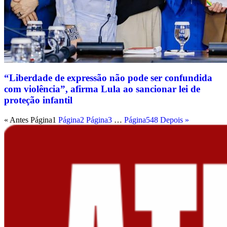
“Liberdade de expressão não pode ser confundida
com violência”, afirma Lula ao sancionar lei de
proteção infantil
« Antes
Página
1
Página
2
Página
3
…
Página
548
Depois »