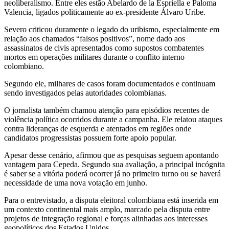
neoliberalismo. Entre eles estão Abelardo de la Espriella e Paloma
Valencia, ligados politicamente ao ex-presidente Álvaro Uribe.
Severo criticou duramente o legado do uribismo, especialmente em
relação aos chamados “falsos positivos”, nome dado aos
assassinatos de civis apresentados como supostos combatentes
mortos em operações militares durante o conflito interno
colombiano.
Segundo ele, milhares de casos foram documentados e continuam
sendo investigados pelas autoridades colombianas.
O jornalista também chamou atenção para episódios recentes de
violência política ocorridos durante a campanha. Ele relatou ataques
contra lideranças de esquerda e atentados em regiões onde
candidatos progressistas possuem forte apoio popular.
Apesar desse cenário, afirmou que as pesquisas seguem apontando
vantagem para Cepeda. Segundo sua avaliação, a principal incógnita
é saber se a vitória poderá ocorrer já no primeiro turno ou se haverá
necessidade de uma nova votação em junho.
Para o entrevistado, a disputa eleitoral colombiana está inserida em
um contexto continental mais amplo, marcado pela disputa entre
projetos de integração regional e forças alinhadas aos interesses
geopolíticos dos Estados Unidos.