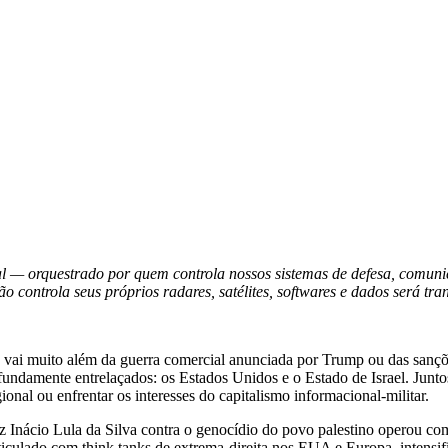
onal — orquestrado por quem controla nossos sistemas de defesa, comuni
 controla seus próprios radares, satélites, softwares e dados será 
que vai muito além da guerra comercial anunciada por Trump ou das san
fundamente entrelaçados: os Estados Unidos e o Estado de Israel. Junto
ional ou enfrentar os interesses do capitalismo informacional-militar.
iz Inácio Lula da Silva contra o genocídio do povo palestino operou c
rticulado com think tanks de extrema-direita nos EUA e Europa, intensifi