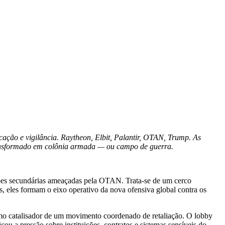
cação e vigilância. Raytheon, Elbit, Palantir, OTAN, Trump. As
transformado em colônia armada — ou campo de guerra.
ções secundárias ameaçadas pela OTAN. Trata-se de um cerco
s, eles formam o eixo operativo da nova ofensiva global contra os
omo catalisador de um movimento coordenado de retaliação. O lobby
cou a pressão sobre instituições, contratos e sistemas sensíveis do