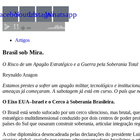
acebook
Youtube
Instagram
Whatsapp
Artigos
Brasil sob Mira.
O Risco de um Apagão Estratégico e a Guerra pela Soberania Total
Reynaldo Aragon
Estamos prestes a sofrer um apagão militar, tecnológico e instituci
ameaças já começaram. A sabotagem já está em curso. O país que não
O Eixo EUA–Israel e o Cerco à Soberania Brasileira.
O Brasil está sendo sufocado por um cerco silencioso, mas brutal, 
estratégico multidimensional conduzido por dois centros de poder pro
países do Sul que ousaram construir soberania, articular integração reg
A crise diplomática desencadeada pelas declarações do presidente Lu
sionista global, apoiado por setores ultraconservadores brasileiros e a