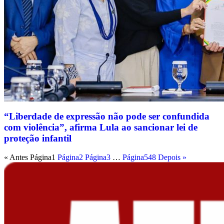
“Liberdade de expressão não pode ser confundida
com violência”, afirma Lula ao sancionar lei de
proteção infantil
« Antes
Página
1
Página
2
Página
3
…
Página
548
Depois »