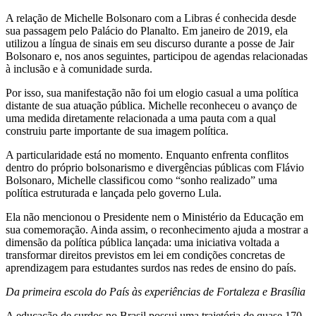
A relação de Michelle Bolsonaro com a Libras é conhecida desde
sua passagem pelo Palácio do Planalto. Em janeiro de 2019, ela
utilizou a língua de sinais em seu discurso durante a posse de Jair
Bolsonaro e, nos anos seguintes, participou de agendas relacionadas
à inclusão e à comunidade surda.
Por isso, sua manifestação não foi um elogio casual a uma política
distante de sua atuação pública. Michelle reconheceu o avanço de
uma medida diretamente relacionada a uma pauta com a qual
construiu parte importante de sua imagem política.
A particularidade está no momento. Enquanto enfrenta conflitos
dentro do próprio bolsonarismo e divergências públicas com Flávio
Bolsonaro, Michelle classificou como “sonho realizado” uma
política estruturada e lançada pelo governo Lula.
Ela não mencionou o Presidente nem o Ministério da Educação em
sua comemoração. Ainda assim, o reconhecimento ajuda a mostrar a
dimensão da política pública lançada: uma iniciativa voltada a
transformar direitos previstos em lei em condições concretas de
aprendizagem para estudantes surdos nas redes de ensino do país.
Da primeira escola do País às experiências de Fortaleza e Brasília
A educação de surdos no Brasil possui uma trajetória de quase 170