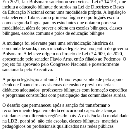
Em 2021, Jair Bolsonaro sancionou sem vetos a Lei nº 14.191, que
incluiu a educação bilíngue de surdos na Lei de Diretrizes e Bases
da Educação Nacional como uma modalidade própria. A legislação
estabeleceu a Libras como primeira língua e o português escrito
como segunda língua para os estudantes que optarem por essa
modalidade, além de prever a oferta em escolas bilíngues, classes
bilíngues, escolas comuns e polos de educação bilíngue.
A mudança foi relevante para uma reivindicação histórica da
comunidade surda, mas a iniciativa legislativa não partiu do governo
Bolsonaro. A lei teve origem no Projeto de Lei nº 4.909, de 2020,
apresentado pelo senador Flávio Arns, então filiado ao Podemos. O
projeto foi aprovado pelo Congresso Nacional e posteriormente
sancionado pelo Executivo.
A própria legislação atribuiu à União responsabilidade pelo apoio
técnico e financeiro aos sistemas de ensino e previu materiais
didáticos adequados, professores bilíngues com formação específica
e programas construídos com participação das comunidades surdas.
O desafio que permaneceu após a sanção foi transformar o
reconhecimento legal em oferta educacional capaz de alcançar
estudantes em diferentes regiões do país. A existência da modalidade
na LDB, por si só, não cria escolas, classes bilíngues, materiais
pedagógicos ou profissionais qualificados nas redes públicas.