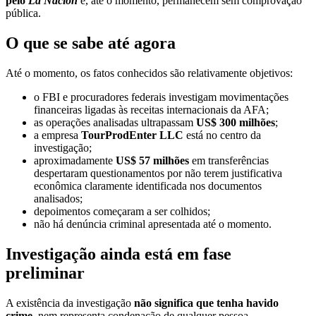
pelo
La Nación
e, até o momento, permanecem sem comprovação
pública.
O que se sabe até agora
Até o momento, os fatos conhecidos são relativamente objetivos:
o FBI e procuradores federais investigam movimentações
financeiras ligadas às receitas internacionais da AFA;
as operações analisadas ultrapassam
US$ 300 milhões
;
a empresa
TourProdEnter LLC
está no centro da
investigação;
aproximadamente
US$ 57 milhões
em transferências
despertaram questionamentos por não terem justificativa
econômica claramente identificada nos documentos
analisados;
depoimentos começaram a ser colhidos;
não há denúncia criminal apresentada até o momento.
Investigação ainda está em fase
preliminar
A existência da investigação
não significa que tenha havido
crime
, nem representa condenação de qualquer pessoa.