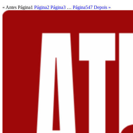
« Antes
Página
1
Página
2
Página
3
…
Página
547
Depois »