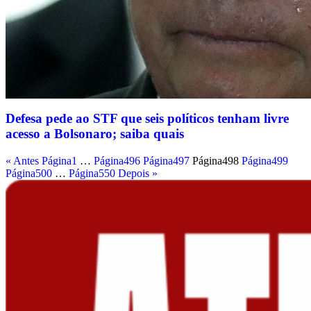
Defesa pede ao STF que seis políticos tenham livre
acesso a Bolsonaro; saiba quais
« Antes
Página
1
…
Página
496
Página
497
Página
498
Página
499
Página
500
…
Página
550
Depois »