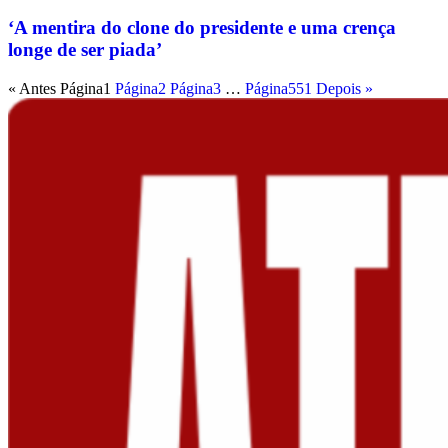
‘A mentira do clone do presidente e uma crença
longe de ser piada’
« Antes
Página
1
Página
2
Página
3
…
Página
551
Depois »