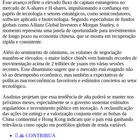
Esse avanço reflete o elevado fluxo de capitais estrangeiros no
mercado de A‑shares e H‑shares, impulsionando a confiança em
papéis de tecnologia e setores estratégicos, como semicondutores,
software aplicado e biotecnologia. Segundo especialistas de fundos
globais como Allianz Global Investors e Morgan Stanley, o
momento representa uma janela de oportunidade para investimentos
de longo prazo na economia chinesa, que se mostra em recuperação
rápida e consistente.
Além do sentimento de otimismo, os volumes de negociação
mantêm-se elevados: o maior índice chinês vem batendo recordes de
movimentação acima de 2 trilhões de yuans em várias sessões
recentes. Esse dinamismo sugere que o mercado está reagindo não
só ao desempenho econômico, mas também a expectativas de
políticas macroeconômicas favoráveis e estímulos concretos ao setor
tecnológico.
Analistas projetam que essa tendência de alta poderá se manter nos
próximos meses, especialmente se o governo sustentar estímulos
regulatórios e investimento público em inovação. A reclassificação
das ações (re-rating) e a valorização conjunta entre as bolsas da
China continental e Hong Kong indicam que o país está ganhando
relevância como opção em portfólios globais de renda variável.
🙏 CONTRIBUA