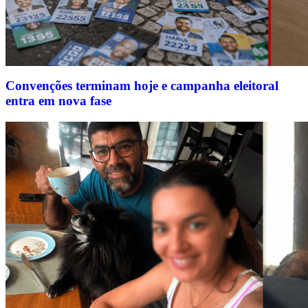
Convenções terminam hoje e campanha eleitoral
entra em nova fase