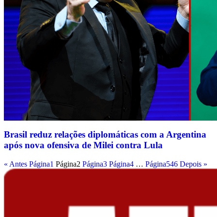
Brasil reduz relações diplomáticas com a Argentina
após nova ofensiva de Milei contra Lula
« Antes
Página
1
Página
2
Página
3
Página
4
…
Página
546
Depois »