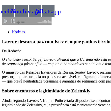
acebook
Youtube
Instagram
Whatsapp
Notícias
Lavrov descarta paz com Kiev e impõe ganhos territor
Da Redação
O chanceler russo, Sergey Lavrov, afirmou que a Ucrânia não está rea
de segurança pós-conflito — enquanto bombardeios continuam e reuni
O ministro das Relações Exteriores da Rússia, Sergey Lavrov, reafirm
presença militar europeia no país seria aceitável, configurando “int
— que prevê neutralidade ucraniana e garantias de segurança com part
Sobre encontros e legitimidade de Zelenskiy
Ainda segundo Lavrov, Vladimir Putin estaria disposto a se encontra
legitimidade de Zelenskiy, cuja presidência está tecnicamente vencida