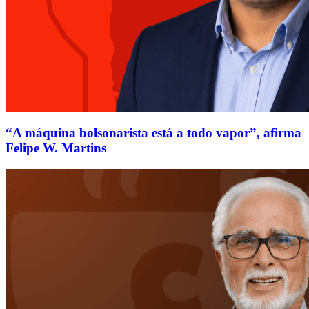
“A máquina bolsonarista está a todo vapor”, afirma
Felipe W. Martins