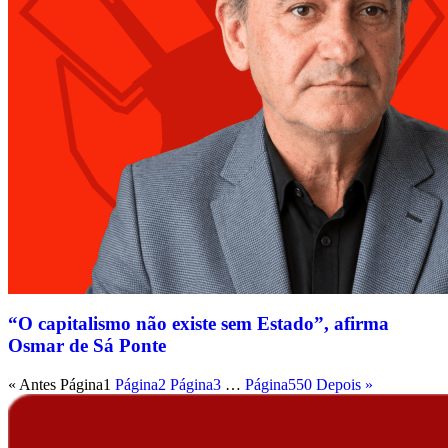
“O capitalismo não existe sem Estado”, afirma
Osmar de Sá Ponte
« Antes
Página
1
Página
2
Página
3
…
Página
550
Depois »