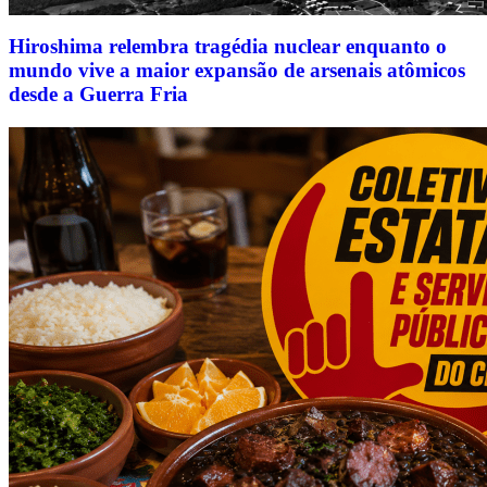
Hiroshima relembra tragédia nuclear enquanto o
mundo vive a maior expansão de arsenais atômicos
desde a Guerra Fria