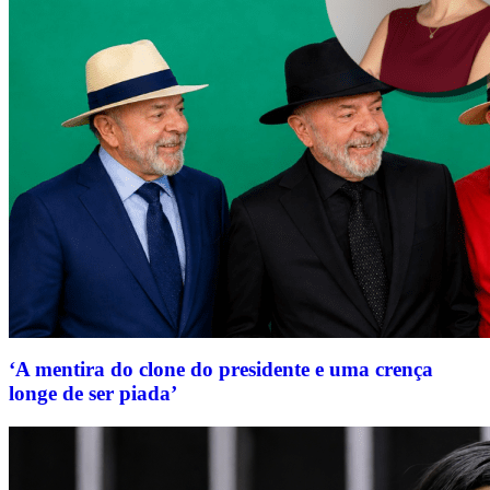
‘A mentira do clone do presidente e uma crença
longe de ser piada’