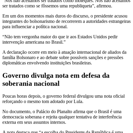
“Nós não aceitamos ser tratados como moleques. Nós não aceitamos
ser tratados como se fôssemos uma republiqueta”, afirmou.
Em um dos momentos mais duros do discurso, o presidente acusou
integrantes do bolsonarismo de recorrerem a autoridades estrangeiras
para influenciar a política nacional.
“Não tem vergonha maior do que ir aos Estados Unidos pedir
intervenção americana no Brasil.”
A declaração ocorre em meio à atuação internacional de aliados da
família Bolsonaro e ao debate sobre possíveis sanções e pressões
diplomáticas envolvendo instituições brasileiras.
Governo divulga nota em defesa da
soberania nacional
Poucas horas depois, o governo federal divulgou uma nota oficial
reforçando o mesmo tom adotado por Lula.
No documento, o Palácio do Planalto afirma que o Brasil é uma
democracia soberana e rejeita qualquer tentativa de interferência
externa em seus assuntos internos.
A nota destaca que “a escolha do Presidente da República é uma