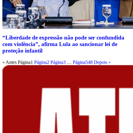
“Liberdade de expressão não pode ser confundida
com violência”, afirma Lula ao sancionar lei de
proteção infantil
« Antes
Página
1
Página
2
Página
3
…
Página
548
Depois »