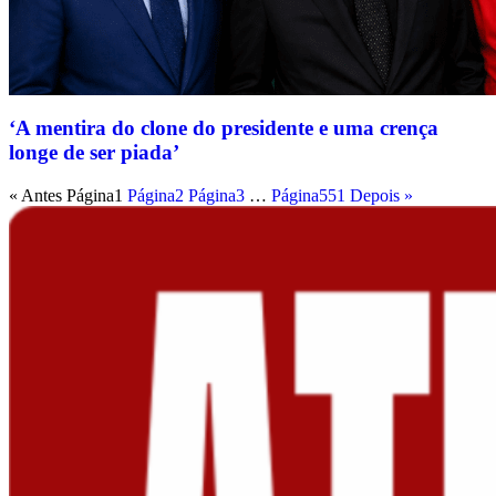
‘A mentira do clone do presidente e uma crença
longe de ser piada’
« Antes
Página
1
Página
2
Página
3
…
Página
551
Depois »