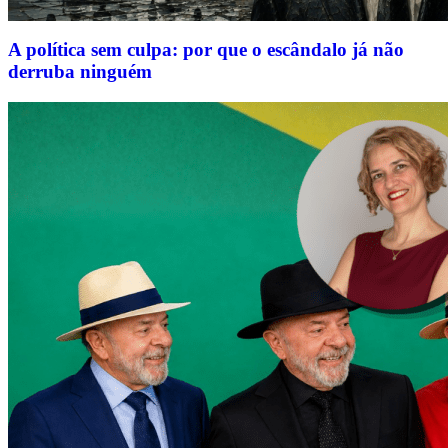
A política sem culpa: por que o escândalo já não
derruba ninguém