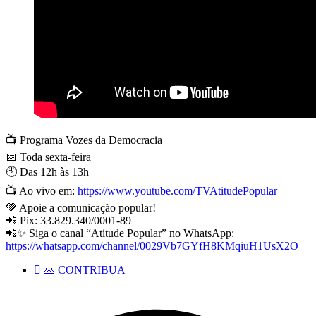
📺 Programa Vozes da Democracia
📅 Toda sexta-feira
🕙 Das 12h às 13h
📺 Ao vivo em:
https://www.youtube.com/TVAtitudePopular
💚 Apoie a comunicação popular!
📲 Pix: 33.829.340/0001-89
📲✨ Siga o canal “Atitude Popular” no WhatsApp:
https://whatsapp.com/channel/0029Vb7GYfH8KMqiuH1UsX2O
🙏 CONTRIBUA