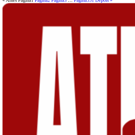
« Antes
Página
1
Página
2
Página
3
…
Página
551
Depois »