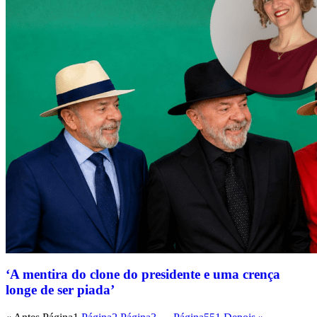
‘A mentira do clone do presidente e uma crença
longe de ser piada’