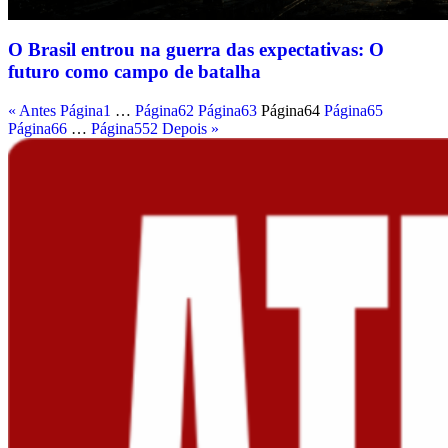
O Brasil entrou na guerra das expectativas: O
futuro como campo de batalha
« Antes
Página
1
…
Página
62
Página
63
Página
64
Página
65
Página
66
…
Página
552
Depois »