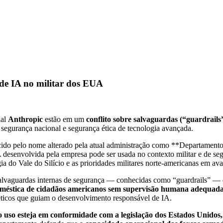
de IA no militar dos EUA
ial
Anthropic
estão em um
conflito sobre salvaguardas (“guardrails”
segurança nacional e segurança ética de tecnologia avançada.
o pelo nome alterado pela atual administração como **Departamento 
A desenvolvida pela empresa pode ser usada no contexto militar e de se
ia do Vale do Silício e as prioridades militares norte-americanas em a
salvaguardas internas de segurança — conhecidas como “guardrails” — 
oméstica de cidadãos americanos sem supervisão humana adequad
s éticos que guiam o desenvolvimento responsável de IA.
uso esteja em conformidade com a legislação dos Estados Unidos, n