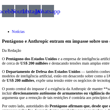
acebook
Youtube
Instagram
Whatsapp
Notícias
Pentágono e Anthropic entram em impasse sobre uso 
Da Redação
O
Pentágono dos Estados Unidos
e a empresa de inteligência artific
de cerca de
US$ 200 milhões
e destacando tensões mais amplas entre 
O
Departamento de Defesa dos Estados Unidos
— também conhecid
modelos de inteligência artificial, estão em desacordo sobre como a I
de
US$ 200 milhões
, expõe uma tensão entre os negócios de tecnolog
O ponto central do impasse é a exigência da Anthropic de manter **
incluir
direcionamento autônomo de armamentos ou vigilância d
argumenta que a remoção de tais restrições é contrária aos princípio
Por outro lado, autoridades do
Pentágono afirmam que, desde que o 