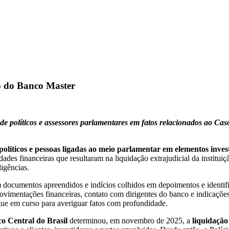
ão do Banco Master
o de políticos e assessores parlamentares em fatos relacionados ao C
políticos e pessoas ligadas ao meio parlamentar em elementos inv
dades financeiras que resultaram na liquidação extrajudicial da institui
ligências.
 documentos apreendidos e indícios colhidos em depoimentos e identi
movimentações financeiras, contato com dirigentes do banco e indicaçõe
egue em curso para averiguar fatos com profundidade.
o Central do Brasil
determinou, em novembro de 2025, a
liquidação 