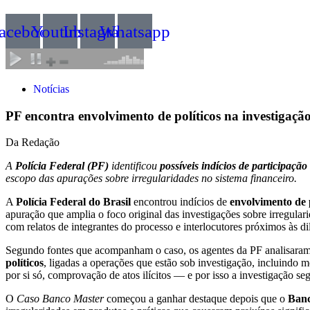
acebook
Youtube
Instagram
Whatsapp
Notícias
PF encontra envolvimento de políticos na investigaç
Da Redação
A
Polícia Federal (PF)
identificou
possíveis indícios de participaçã
escopo das apurações sobre irregularidades no sistema financeiro.
A
Polícia Federal do Brasil
encontrou indícios de
envolvimento de 
apuração que amplia o foco original das investigações sobre irregulari
com relatos de integrantes do processo e interlocutores próximos às di
Segundo fontes que acompanham o caso, os agentes da PF analisaram
políticos
, ligadas a operações que estão sob investigação, incluindo 
por si só, comprovação de atos ilícitos — e por isso a investigação s
O
Caso Banco Master
começou a ganhar destaque depois que o
Banc