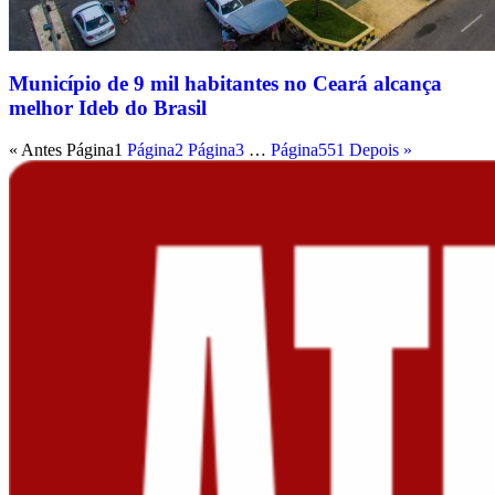
Município de 9 mil habitantes no Ceará alcança
melhor Ideb do Brasil
« Antes
Página
1
Página
2
Página
3
…
Página
551
Depois »