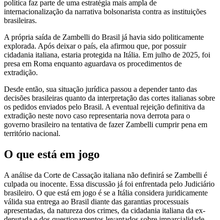
política faz parte de uma estratégia mais ampla de
internacionalização da narrativa bolsonarista contra as instituições
brasileiras.
A própria saída de Zambelli do Brasil já havia sido politicamente
explorada. Após deixar o país, ela afirmou que, por possuir
cidadania italiana, estaria protegida na Itália. Em julho de 2025, foi
presa em Roma enquanto aguardava os procedimentos de
extradição.
Desde então, sua situação jurídica passou a depender tanto das
decisões brasileiras quanto da interpretação das cortes italianas sobre
os pedidos enviados pelo Brasil. A eventual rejeição definitiva da
extradição neste novo caso representaria nova derrota para o
governo brasileiro na tentativa de fazer Zambelli cumprir pena em
território nacional.
O que está em jogo
A análise da Corte de Cassação italiana não definirá se Zambelli é
culpada ou inocente. Essa discussão já foi enfrentada pelo Judiciário
brasileiro. O que está em jogo é se a Itália considera juridicamente
válida sua entrega ao Brasil diante das garantias processuais
apresentadas, da natureza dos crimes, da cidadania italiana da ex-
deputada e dos questionamentos levantados sobre imparcialidade.