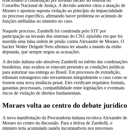
relacionado à condenação por invasão hacker ao sistema do
Conselho Nacional de Justiça. A decisão anterior citou a atuação de
Moraes e apontou suposta violação ao princípio da imparcialidade
no processo específico, afirmando haver problema no acúmulo de
funções atribuídas ao ministro no caso.
Naquele processo, Zambelli foi condenada pelo STF por
participação na invasão dos sistemas do CNJ, episódio em que foi
inserida uma falsa ordem de prisão contra Alexandre de Moraes. O
hacker Walter Delgatti Neto afirmou ter atuado a mando da então
deputada, que sempre negou as acusações.
A decisão italiana não absolveu Zambelli no mérito das condenações
brasileiras, mas avaliou se estavam presentes as condições jurídicas
para autorizar sua entrega ao Brasil. Em processos de extradição,
tribunais estrangeiros não reexaminam integralmente o caso como se
fossem uma nova instância penal. Eles verificam requisitos formais,
garantias processuais, compatibilidade entre legislações e eventuais
riscos de violação de direitos fundamentais.
Moraes volta ao centro do debate jurídico
A nova manifestação da Procuradoria italiana recoloca Alexandre de
Moraes no centro da discussão. Para a defesa de Zambelli, o
ministro teria acumulado papéis incompatíveis nos processos