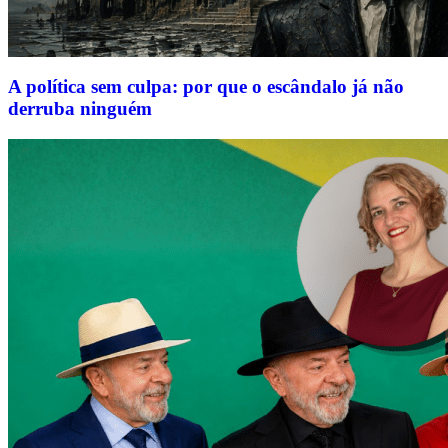
A política sem culpa: por que o escândalo já não
derruba ninguém