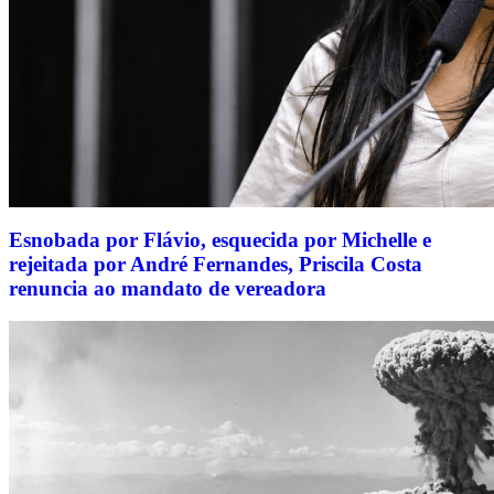
Esnobada por Flávio, esquecida por Michelle e
rejeitada por André Fernandes, Priscila Costa
renuncia ao mandato de vereadora