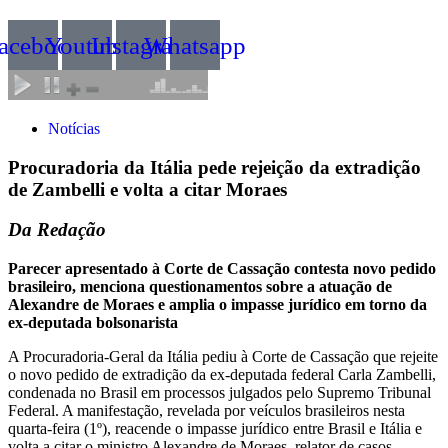
acebook
Youtube
Instagram
Whatsapp
Notícias
Procuradoria da Itália pede rejeição da extradição
de Zambelli e volta a citar Moraes
Da Redação
Parecer apresentado à Corte de Cassação contesta novo pedido
brasileiro, menciona questionamentos sobre a atuação de
Alexandre de Moraes e amplia o impasse jurídico em torno da
ex-deputada bolsonarista
A Procuradoria-Geral da Itália pediu à Corte de Cassação que rejeite
o novo pedido de extradição da ex-deputada federal Carla Zambelli,
condenada no Brasil em processos julgados pelo Supremo Tribunal
Federal. A manifestação, revelada por veículos brasileiros nesta
quarta-feira (1º), reacende o impasse jurídico entre Brasil e Itália e
volta a citar o ministro Alexandre de Moraes, relator de casos