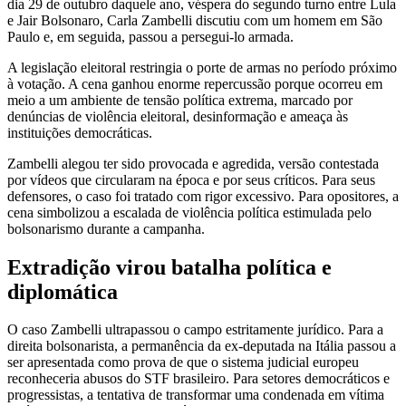
dia 29 de outubro daquele ano, véspera do segundo turno entre Lula
e Jair Bolsonaro, Carla Zambelli discutiu com um homem em São
Paulo e, em seguida, passou a persegui-lo armada.
A legislação eleitoral restringia o porte de armas no período próximo
à votação. A cena ganhou enorme repercussão porque ocorreu em
meio a um ambiente de tensão política extrema, marcado por
denúncias de violência eleitoral, desinformação e ameaça às
instituições democráticas.
Zambelli alegou ter sido provocada e agredida, versão contestada
por vídeos que circularam na época e por seus críticos. Para seus
defensores, o caso foi tratado com rigor excessivo. Para opositores, a
cena simbolizou a escalada de violência política estimulada pelo
bolsonarismo durante a campanha.
Extradição virou batalha política e
diplomática
O caso Zambelli ultrapassou o campo estritamente jurídico. Para a
direita bolsonarista, a permanência da ex-deputada na Itália passou a
ser apresentada como prova de que o sistema judicial europeu
reconheceria abusos do STF brasileiro. Para setores democráticos e
progressistas, a tentativa de transformar uma condenada em vítima