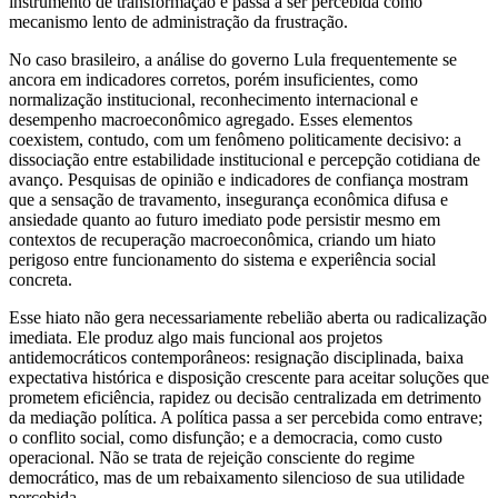
instrumento de transformação e passa a ser percebida como
mecanismo lento de administração da frustração.
No caso brasileiro, a análise do governo Lula frequentemente se
ancora em indicadores corretos, porém insuficientes, como
normalização institucional, reconhecimento internacional e
desempenho macroeconômico agregado. Esses elementos
coexistem, contudo, com um fenômeno politicamente decisivo: a
dissociação entre estabilidade institucional e percepção cotidiana de
avanço. Pesquisas de opinião e indicadores de confiança mostram
que a sensação de travamento, insegurança econômica difusa e
ansiedade quanto ao futuro imediato pode persistir mesmo em
contextos de recuperação macroeconômica, criando um hiato
perigoso entre funcionamento do sistema e experiência social
concreta.
Esse hiato não gera necessariamente rebelião aberta ou radicalização
imediata. Ele produz algo mais funcional aos projetos
antidemocráticos contemporâneos: resignação disciplinada, baixa
expectativa histórica e disposição crescente para aceitar soluções que
prometem eficiência, rapidez ou decisão centralizada em detrimento
da mediação política. A política passa a ser percebida como entrave;
o conflito social, como disfunção; e a democracia, como custo
operacional. Não se trata de rejeição consciente do regime
democrático, mas de um rebaixamento silencioso de sua utilidade
percebida.