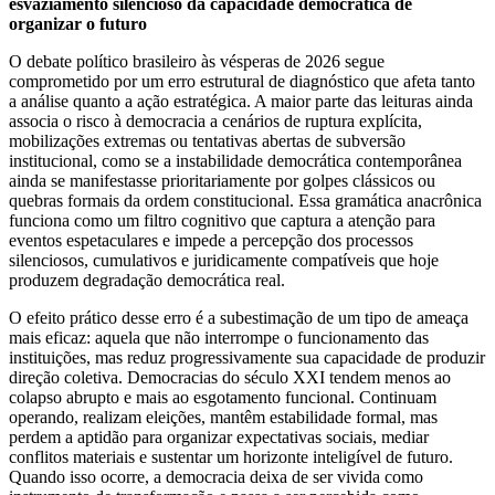
esvaziamento silencioso da capacidade democrática de
organizar o futuro
O debate político brasileiro às vésperas de 2026 segue
comprometido por um erro estrutural de diagnóstico que afeta tanto
a análise quanto a ação estratégica. A maior parte das leituras ainda
associa o risco à democracia a cenários de ruptura explícita,
mobilizações extremas ou tentativas abertas de subversão
institucional, como se a instabilidade democrática contemporânea
ainda se manifestasse prioritariamente por golpes clássicos ou
quebras formais da ordem constitucional. Essa gramática anacrônica
funciona como um filtro cognitivo que captura a atenção para
eventos espetaculares e impede a percepção dos processos
silenciosos, cumulativos e juridicamente compatíveis que hoje
produzem degradação democrática real.
O efeito prático desse erro é a subestimação de um tipo de ameaça
mais eficaz: aquela que não interrompe o funcionamento das
instituições, mas reduz progressivamente sua capacidade de produzir
direção coletiva. Democracias do século XXI tendem menos ao
colapso abrupto e mais ao esgotamento funcional. Continuam
operando, realizam eleições, mantêm estabilidade formal, mas
perdem a aptidão para organizar expectativas sociais, mediar
conflitos materiais e sustentar um horizonte inteligível de futuro.
Quando isso ocorre, a democracia deixa de ser vivida como