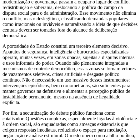
modernização e governança passam a ocupar o lugar de conflito,
redistribuição e soberania, deslocando a política do campo da
disputa social para o da administração. Esse movimento não elimina
o conflito, mas o deslegitima, classificando demandas populares
como irracionais ou inviáveis e naturalizando a ideia de que decisões
centrais devem ser tomadas fora do alcance da deliberação
democrática.
A porosidade do Estado constitui um terceiro elemento decisivo.
Aparatos de segurança, inteligência e burocracias especializadas
operam, muitas vezes, em zonas opacas, sujeitas a disputas internas
e usos informais do poder. Quando não plenamente integradas a
mecanismos de controle democrático, essas zonas se tornam vetores
de vazamentos seletivos, crises artificiais e desgaste político
contínuo. Não é necessário um uso massivo desses instrumentos;
intervenções episódicas, bem cronometradas, são suficientes para
manter governos na defensiva e alimentar a percepção pública de
instabilidade permanente, mesmo na ausência de ilegalidade
explícita.
Por fim, a securitização do debate público funciona como
catalisador. Questões complexas, especialmente ligadas à violência e
à ordem social, são enquadradas como ameaças existenciais que
exigem respostas imediatas, reduzindo o espaço para mediação,
negociação e análise estrutural. O medo opera como atalho político,