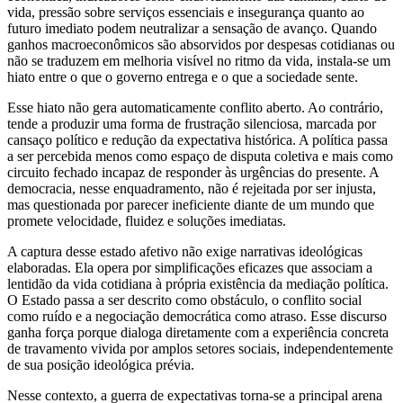
vida, pressão sobre serviços essenciais e insegurança quanto ao
futuro imediato podem neutralizar a sensação de avanço. Quando
ganhos macroeconômicos são absorvidos por despesas cotidianas ou
não se traduzem em melhoria visível no ritmo da vida, instala-se um
hiato entre o que o governo entrega e o que a sociedade sente.
Esse hiato não gera automaticamente conflito aberto. Ao contrário,
tende a produzir uma forma de frustração silenciosa, marcada por
cansaço político e redução da expectativa histórica. A política passa
a ser percebida menos como espaço de disputa coletiva e mais como
circuito fechado incapaz de responder às urgências do presente. A
democracia, nesse enquadramento, não é rejeitada por ser injusta,
mas questionada por parecer ineficiente diante de um mundo que
promete velocidade, fluidez e soluções imediatas.
A captura desse estado afetivo não exige narrativas ideológicas
elaboradas. Ela opera por simplificações eficazes que associam a
lentidão da vida cotidiana à própria existência da mediação política.
O Estado passa a ser descrito como obstáculo, o conflito social
como ruído e a negociação democrática como atraso. Esse discurso
ganha força porque dialoga diretamente com a experiência concreta
de travamento vivida por amplos setores sociais, independentemente
de sua posição ideológica prévia.
Nesse contexto, a guerra de expectativas torna-se a principal arena