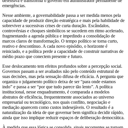
defensiva e transforma o governo em administrador permanente de
emergências.
Nesse ambiente, a governabilidade passa a ser medida menos pela
capacidade de produzir direção estratégica e mais pela habilidade de
sobreviver a sucessivas crises de curta duração. Escândalos,
controvérsias e choques simbólicos se sucedem em ritmo acelerado,
fragmentando a agenda pública e impedindo a consolidação de
marcos claros de transformação. O tempo político se torna curto,
reativo e descontínuo. A cada novo episódio, o horizonte é
reiniciado, e a política perde a capacidade de construir narrativas de
médio prazo que conectem presente e futuro.
Esse deslocamento tem efeitos profundos sobre a percepção social.
Governos passam a ser avaliados não pelo conteúdo estrutural de
suas decisões, mas pela sensação difusa de eficácia. A pergunta que
organiza o julgamento político deixa de ser “para onde estamos
indo” e passa a ser “por que tudo parece tão lento”. A política
institucional, nesse enquadramento, é comparada a modelos
abstratos de eficiência, frequentemente associados ao universo
empresarial ou tecnológico, nos quais conflito, negociação e
mediação aparecem como custos indesejáveis. O resultado é a
naturalização da ideia de que governar bem significa decidir rápido,
ainda que isso implique reduzir espaços de deliberação democrática.
À medida que essa lógica se consolida, sinais recorrentes se tornam