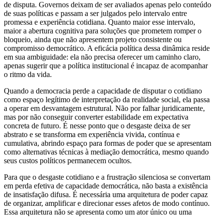
de disputa. Governos deixam de ser avaliados apenas pelo conteúdo
de suas políticas e passam a ser julgados pelo intervalo entre
promessa e experiência cotidiana. Quanto maior esse intervalo,
maior a abertura cognitiva para soluções que prometem romper o
bloqueio, ainda que não apresentem projeto consistente ou
compromisso democrático. A eficácia política dessa dinâmica reside
em sua ambiguidade: ela não precisa oferecer um caminho claro,
apenas sugerir que a política institucional é incapaz de acompanhar
o ritmo da vida.
Quando a democracia perde a capacidade de disputar o cotidiano
como espaço legítimo de interpretação da realidade social, ela passa
a operar em desvantagem estrutural. Não por falhar juridicamente,
mas por não conseguir converter estabilidade em expectativa
concreta de futuro. É nesse ponto que o desgaste deixa de ser
abstrato e se transforma em experiência vivida, contínua e
cumulativa, abrindo espaço para formas de poder que se apresentam
como alternativas técnicas à mediação democrática, mesmo quando
seus custos políticos permanecem ocultos.
Para que o desgaste cotidiano e a frustração silenciosa se convertam
em perda efetiva de capacidade democrática, não basta a existência
de insatisfação difusa. É necessária uma arquitetura de poder capaz
de organizar, amplificar e direcionar esses afetos de modo contínuo.
Essa arquitetura não se apresenta como um ator único ou uma