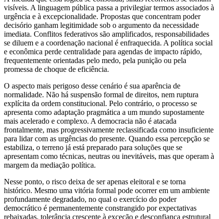
visíveis. A linguagem pública passa a privilegiar termos associados à
urgência e à excepcionalidade. Propostas que concentram poder
decisório ganham legitimidade sob o argumento da necessidade
imediata. Conflitos federativos são amplificados, responsabilidades
se diluem e a coordenação nacional é enfraquecida. A política social
e econômica perde centralidade para agendas de impacto rápido,
frequentemente orientadas pelo medo, pela punição ou pela
promessa de choque de eficiência.
O aspecto mais perigoso desse cenário é sua aparência de
normalidade. Não há suspensão formal de direitos, nem ruptura
explícita da ordem constitucional. Pelo contrário, o processo se
apresenta como adaptação pragmática a um mundo supostamente
mais acelerado e complexo. A democracia não é atacada
frontalmente, mas progressivamente reclassificada como insuficiente
para lidar com as urgências do presente. Quando essa percepção se
estabiliza, o terreno já está preparado para soluções que se
apresentam como técnicas, neutras ou inevitáveis, mas que operam à
margem da mediação política.
Nesse ponto, o risco deixa de ser apenas eleitoral e se torna
histórico. Mesmo uma vitória formal pode ocorrer em um ambiente
profundamente degradado, no qual o exercício do poder
democrático é permanentemente constrangido por expectativas
rebaixadas, tolerância crescente à exceção e desconfiança estrutural