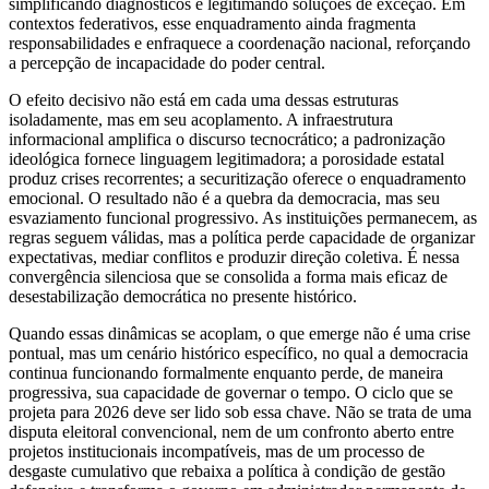
simplificando diagnósticos e legitimando soluções de exceção. Em
contextos federativos, esse enquadramento ainda fragmenta
responsabilidades e enfraquece a coordenação nacional, reforçando
a percepção de incapacidade do poder central.
O efeito decisivo não está em cada uma dessas estruturas
isoladamente, mas em seu acoplamento. A infraestrutura
informacional amplifica o discurso tecnocrático; a padronização
ideológica fornece linguagem legitimadora; a porosidade estatal
produz crises recorrentes; a securitização oferece o enquadramento
emocional. O resultado não é a quebra da democracia, mas seu
esvaziamento funcional progressivo. As instituições permanecem, as
regras seguem válidas, mas a política perde capacidade de organizar
expectativas, mediar conflitos e produzir direção coletiva. É nessa
convergência silenciosa que se consolida a forma mais eficaz de
desestabilização democrática no presente histórico.
Quando essas dinâmicas se acoplam, o que emerge não é uma crise
pontual, mas um cenário histórico específico, no qual a democracia
continua funcionando formalmente enquanto perde, de maneira
progressiva, sua capacidade de governar o tempo. O ciclo que se
projeta para 2026 deve ser lido sob essa chave. Não se trata de uma
disputa eleitoral convencional, nem de um confronto aberto entre
projetos institucionais incompatíveis, mas de um processo de
desgaste cumulativo que rebaixa a política à condição de gestão