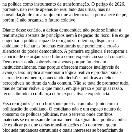
na política como instrumento de transformação. O perigo de 2026,
portanto, não reside apenas no resultado das urnas, mas na
consolidação de um arranjo em que a democracia permanece de pé,
porém já não organiza o futuro coletivo.
Diante desse cenário, a defesa democrática não pode se limitar à
reafirmação abstrata de princípios nem à negação do risco. Ela exige
engenharia política capaz de reorganizar o tempo, disputar o
cotidiano e fechar as brechas estruturais que permitem a erosão
silenciosa do poder democrático. A primeira exigência é recuperar a
capacidade de organizar o futuro como experiência social concreta.
Democracias não sobrevivem apenas porque funcionam
institucionalmente, mas porque oferecem marcos inteligíveis de
avanço. Isso implica abandonar a lógica reativa e produzir sinais
claros de movimento, conectando decisões políticas a efeitos
perceptíveis no ritmo da vida comum. Não se trata de prometer tudo,
mas de tornar visível o que muda, em que prazo e por qual razão,
reconstituindo a confiança entre expectativa e experiência.
Essa reorganização do horizonte precisa caminhar junto com a
politização do cotidiano. O cotidiano não é um espaço neutro de
consumo de políticas públicas, mas o terreno onde conflitos
materiais se expressam de forma imediata. Quando a política abdica
de explicar por que certas transformações não ocorrem, quem
bloqueia mudanças estruturais e quais interesses se beneficiam da