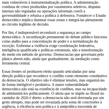
mais vulneráveis à instrumentalização política. A administração
contínua de crises produzidas por vazamentos seletivos, disputas
internas não reguladas ou operações informais corrói a
governabilidade e rebaixa a política à defensiva. Fortalecer o Estado
democrático implica iluminar essas zonas e integrá-las plenamente
ao circuito legítimo de decisão.
Por fim, é indispensável reconduzir a segurança ao campo
democrático. A securitização permanente do debate público funciona
como atalho para a concentração de poder e a normalização da
exceção. Enfrentar a violência exige coordenação federativa,
inteligência qualificada e políticas estruturais, não a transformação
do medo em método de governo. Democracias que governam pelo
pânico abrem mão, ainda que gradualmente, da mediação como
ferramenta central.
Essas frentes só produzem efeito quando articuladas por uma
direção política que reconhece o conflito como elemento constitutivo
da democracia. O objetivo não é eliminar tensões, mas organizá-las
de forma inteligível e produtiva. A maior vulnerabilidade
democrática não está na existência de conflitos, mas na incapacidade
de administrá-los politicamente. O alerta que se impõe ao Brasil no
caminho de 2026 é direto: a democracia não será derrotada por um
gesto abrupto, mas pode ser esvaziada pela soma de concessões à
urgência, à eficiência sem política e à antipolítica travestida de