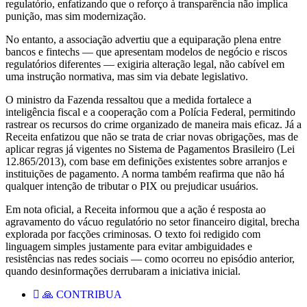
regulatório, enfatizando que o reforço à transparência não implica
punição, mas sim modernização.
No entanto, a associação advertiu que a equiparação plena entre
bancos e fintechs — que apresentam modelos de negócio e riscos
regulatórios diferentes — exigiria alteração legal, não cabível em
uma instrução normativa, mas sim via debate legislativo.
O ministro da Fazenda ressaltou que a medida fortalece a
inteligência fiscal e a cooperação com a Polícia Federal, permitindo
rastrear os recursos do crime organizado de maneira mais eficaz. Já a
Receita enfatizou que não se trata de criar novas obrigações, mas de
aplicar regras já vigentes no Sistema de Pagamentos Brasileiro (Lei
12.865/2013), com base em definições existentes sobre arranjos e
instituições de pagamento. A norma também reafirma que não há
qualquer intenção de tributar o PIX ou prejudicar usuários.
Em nota oficial, a Receita informou que a ação é resposta ao
agravamento do vácuo regulatório no setor financeiro digital, brecha
explorada por facções criminosas. O texto foi redigido com
linguagem simples justamente para evitar ambiguidades e
resistências nas redes sociais — como ocorreu no episódio anterior,
quando desinformações derrubaram a iniciativa inicial.
🙏 CONTRIBUA