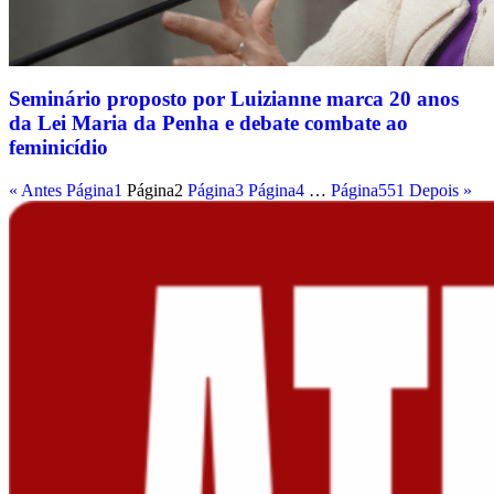
Seminário proposto por Luizianne marca 20 anos
da Lei Maria da Penha e debate combate ao
feminicídio
« Antes
Página
1
Página
2
Página
3
Página
4
…
Página
551
Depois »