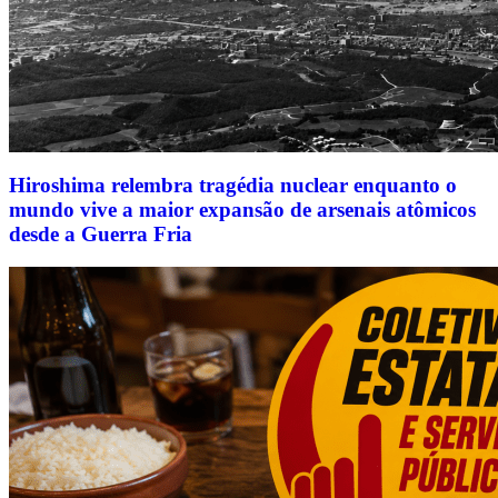
Hiroshima relembra tragédia nuclear enquanto o
mundo vive a maior expansão de arsenais atômicos
desde a Guerra Fria