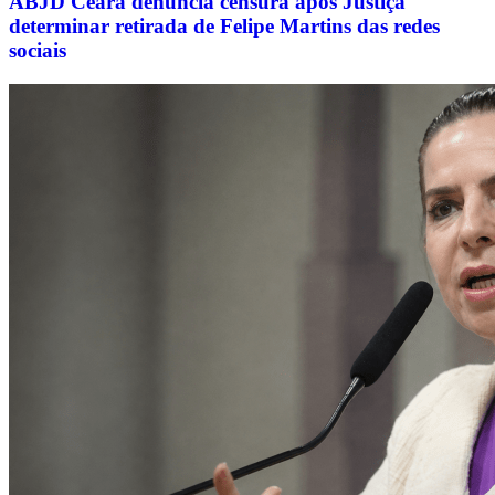
ABJD Ceará denuncia censura após Justiça
determinar retirada de Felipe Martins das redes
sociais