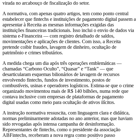
virada no arcabouço de fiscalização do setor.
A normativa, com apenas quatro artigos, tem como ponto central
estabelecer que fintechs e instituições de pagamento digital passem a
apresentar à Receita as mesmas informações exigidas das
instituições financeiras tradicionais. Isso inclui o envio de dados via
sistema e-Financeira — com registro detalhado de saldos,
movimentações e aplicações de clientes. Com isso, a Receita
pretende coibir fraudes, lavagem de dinheiro, ocultação de
patrimônio e crimes tributários.
A medida chega um dia após três operações emblemáticas —
chamadas “Carbono Oculto”, “Quasar” e “Tank” — que
desarticularam esquemas bilionários de lavagem de recursos
envolvendo fintechs, fundos de investimento, postos de
combustíveis, usinas e operadores logísticos. Estima-se que o crime
organizado movimentou mais de R$ 140 bilhões, numa rede que
contava inclusive com empresas de plataformas de pagamento
digital usadas como meio para ocultação de ativos ilícitos.
A instrução normativa ressuscita, com linguagem clara e didática,
normas preliminarmente adotadas no ano anterior, mas que haviam
sido revogadas após intensa campanha de desinformação.
Representantes de fintechs, como o presidente da associação
ABFintechs, receberam a nova regra como positivo passo