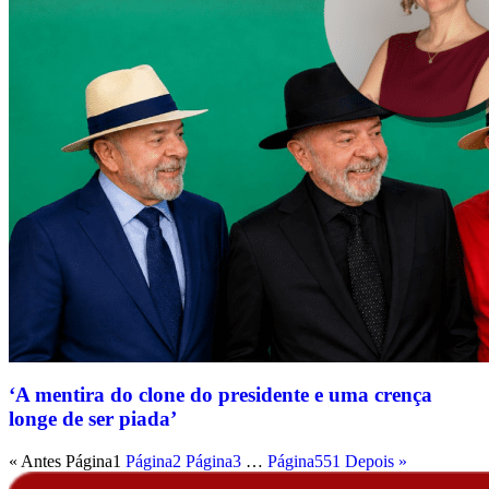
‘A mentira do clone do presidente e uma crença
longe de ser piada’
« Antes
Página
1
Página
2
Página
3
…
Página
551
Depois »