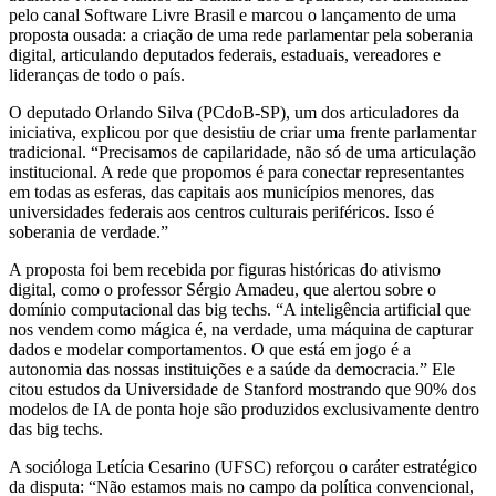
pelo canal Software Livre Brasil e marcou o lançamento de uma
proposta ousada: a criação de uma rede parlamentar pela soberania
digital, articulando deputados federais, estaduais, vereadores e
lideranças de todo o país.
O deputado Orlando Silva (PCdoB-SP), um dos articuladores da
iniciativa, explicou por que desistiu de criar uma frente parlamentar
tradicional. “Precisamos de capilaridade, não só de uma articulação
institucional. A rede que propomos é para conectar representantes
em todas as esferas, das capitais aos municípios menores, das
universidades federais aos centros culturais periféricos. Isso é
soberania de verdade.”
A proposta foi bem recebida por figuras históricas do ativismo
digital, como o professor Sérgio Amadeu, que alertou sobre o
domínio computacional das big techs. “A inteligência artificial que
nos vendem como mágica é, na verdade, uma máquina de capturar
dados e modelar comportamentos. O que está em jogo é a
autonomia das nossas instituições e a saúde da democracia.” Ele
citou estudos da Universidade de Stanford mostrando que 90% dos
modelos de IA de ponta hoje são produzidos exclusivamente dentro
das big techs.
A socióloga Letícia Cesarino (UFSC) reforçou o caráter estratégico
da disputa: “Não estamos mais no campo da política convencional,