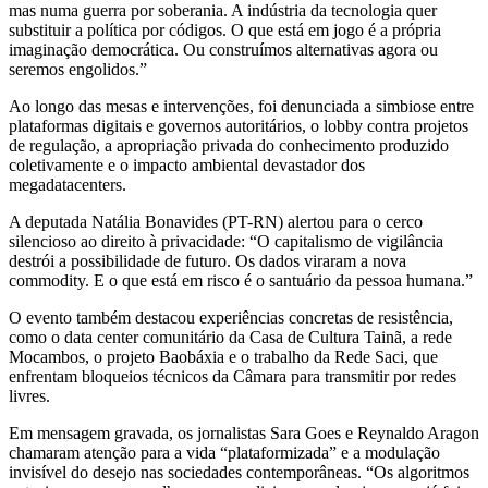
mas numa guerra por soberania. A indústria da tecnologia quer
substituir a política por códigos. O que está em jogo é a própria
imaginação democrática. Ou construímos alternativas agora ou
seremos engolidos.”
Ao longo das mesas e intervenções, foi denunciada a simbiose entre
plataformas digitais e governos autoritários, o lobby contra projetos
de regulação, a apropriação privada do conhecimento produzido
coletivamente e o impacto ambiental devastador dos
megadatacenters.
A deputada Natália Bonavides (PT-RN) alertou para o cerco
silencioso ao direito à privacidade: “O capitalismo de vigilância
destrói a possibilidade de futuro. Os dados viraram a nova
commodity. E o que está em risco é o santuário da pessoa humana.”
O evento também destacou experiências concretas de resistência,
como o data center comunitário da Casa de Cultura Tainã, a rede
Mocambos, o projeto Baobáxia e o trabalho da Rede Saci, que
enfrentam bloqueios técnicos da Câmara para transmitir por redes
livres.
Em mensagem gravada, os jornalistas Sara Goes e Reynaldo Aragon
chamaram atenção para a vida “plataformizada” e a modulação
invisível do desejo nas sociedades contemporâneas. “Os algoritmos