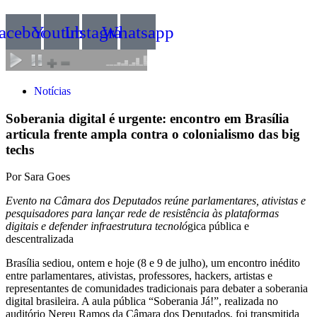
acebook
Youtube
Instagram
Whatsapp
Notícias
Soberania digital é urgente: encontro em Brasília
articula frente ampla contra o colonialismo das big
techs
Por Sara Goes
Evento na Câmara dos Deputados reúne parlamentares, ativistas e
pesquisadores para lançar rede de resistência às plataformas
digitais e defender infraestrutura tecnoló
gica pública e
descentralizada
Brasília sediou, ontem e hoje (8 e 9 de julho), um encontro inédito
entre parlamentares, ativistas, professores, hackers, artistas e
representantes de comunidades tradicionais para debater a soberania
digital brasileira. A aula pública “Soberania Já!”, realizada no
auditório Nereu Ramos da Câmara dos Deputados, foi transmitida