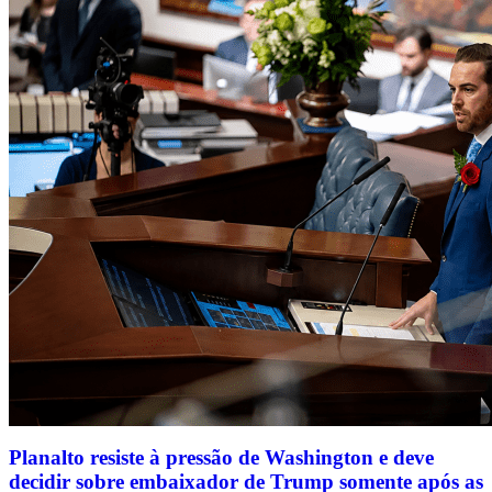
Planalto resiste à pressão de Washington e deve
decidir sobre embaixador de Trump somente após as