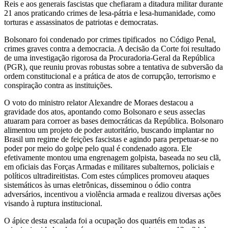
Reis e aos generais fascistas que chefiaram a ditadura militar durante
21 anos praticando crimes de lesa-pátria e lesa-humanidade, como
torturas e assassinatos de patriotas e democratas.
Bolsonaro foi condenado por crimes tipificados no Código Penal,
crimes graves contra a democracia. A decisão da Corte foi resultado
de uma investigação rigorosa da Procuradoria-Geral da República
(PGR), que reuniu provas robustas sobre a tentativa de subversão da
ordem constitucional e a prática de atos de corrupção, terrorismo e
conspiração contra as instituições.
O voto do ministro relator Alexandre de Moraes destacou a
gravidade dos atos, apontando como Bolsonaro e seus asseclas
atuaram para corroer as bases democráticas da República. Bolsonaro
alimentou um projeto de poder autoritário, buscando implantar no
Brasil um regime de feições fascistas e agindo para perpetuar-se no
poder por meio do golpe pelo qual é condenado agora. Ele
efetivamente montou uma engrenagem golpista, baseada no seu clã,
em oficiais das Forças Armadas e militares subalternos, policiais e
políticos ultradireitistas. Com estes cúmplices promoveu ataques
sistemáticos às urnas eletrônicas, disseminou o ódio contra
adversários, incentivou a violência armada e realizou diversas ações
visando à ruptura institucional.
O ápice desta escalada foi a ocupação dos quartéis em todas as