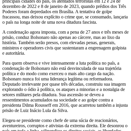
principais cidades do país, os atentados terroristas em 12 e 24 de
dezembro de 2022 e 8 de janeiro de 2023, quando prédios dos Três
Poderes foram depredados em Brasília. A tentativa de golpe
fracassou, mas deixou explícito o crime que, se consumado, lançaria
o país na longa noite de uma nova ditadura fascista.
A condenação agora imposta, com a pena de 27 anos e três meses de
prisão, conduz Bolsonaro não apenas ao cárcere, mas ao lixo da
história. Também serão presos, com elevadas penas, generais,
ministros e operadores civis que sustentaram a engrenagem golpista
e autoritária.
Para quem observa e vive intensamente a luta política no país, a
condenação de Bolsonaro não está desvinculada de sua trajetória
política e do modo como exerceu o mais alto cargo da nação.
Bolsonaro nunca foi uma liderança legítima ou reformadora.
Deputado irrelevante por quase três décadas, construiu sua imagem
explorando o ódio à política, os ataques a minorias e a nostalgia de
setores militares pela ditadura. Sua ascensão se deveu a
ressentimentos acumulados na sociedade e ao golpe contra a
presidenta Dilma Rousseff em 2016, que acarretou também a injusta
prisão de Luiz Inácio Lula da Silva.
Elegeu-se presidente como chefe de uma súcia de reacionários,
aventureiros, corruptos e ativistas da extrema direita. Ele desonrou o
país em toda a linha, vilipendiou os direitos sociais, as liberdades