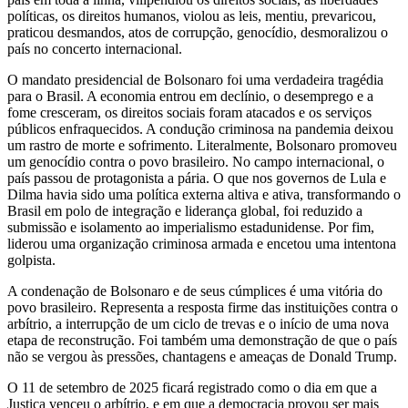
políticas, os direitos humanos, violou as leis, mentiu, prevaricou,
praticou desmandos, atos de corrupção, genocídio, desmoralizou o
país no concerto internacional.
O mandato presidencial de Bolsonaro foi uma verdadeira tragédia
para o Brasil. A economia entrou em declínio, o desemprego e a
fome cresceram, os direitos sociais foram atacados e os serviços
públicos enfraquecidos. A condução criminosa na pandemia deixou
um rastro de morte e sofrimento. Literalmente, Bolsonaro promoveu
um genocídio contra o povo brasileiro. No campo internacional, o
país passou de protagonista a pária. O que nos governos de Lula e
Dilma havia sido uma política externa altiva e ativa, transformando o
Brasil em polo de integração e liderança global, foi reduzido a
submissão e isolamento ao imperialismo estadunidense. Por fim,
liderou uma organização criminosa armada e encetou uma intentona
golpista.
A condenação de Bolsonaro e de seus cúmplices é uma vitória do
povo brasileiro. Representa a resposta firme das instituições contra o
arbítrio, a interrupção de um ciclo de trevas e o início de uma nova
etapa de reconstrução. Foi também uma demonstração de que o país
não se vergou às pressões, chantagens e ameaças de Donald Trump.
O 11 de setembro de 2025 ficará registrado como o dia em que a
Justiça venceu o arbítrio, e em que a democracia provou ser mais