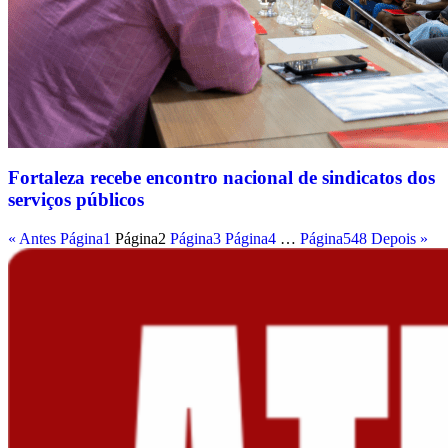
Fortaleza recebe encontro nacional de sindicatos dos
serviços públicos
« Antes
Página
1
Página
2
Página
3
Página
4
…
Página
548
Depois »