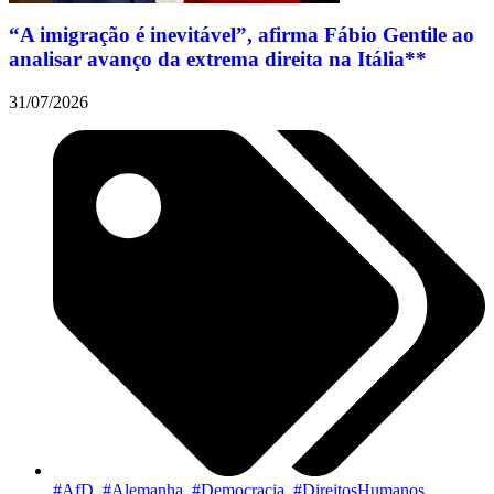
“A imigração é inevitável”, afirma Fábio Gentile ao
analisar avanço da extrema direita na Itália**
31/07/2026
#AfD
,
#Alemanha
,
#Democracia
,
#DireitosHumanos
,