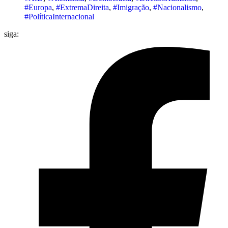
#Europa
,
#ExtremaDireita
,
#Imigração
,
#Nacionalismo
,
#PolíticaInternacional
siga: