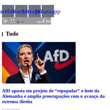
acebook
Youtube
Instagram
Whatsapp
Tudo
AfD aposta em projeto de “repopular” o leste da
Alemanha e amplia preocupações com o avanço da
extrema direita