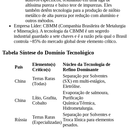
altíssima pureza e baixo teor de impurezas. Eles
também detêm tecnologia para a produção de nióbio
metálico de alta pureza por redução com alumínio e
outros métodos.
Empresa Líder: CBMM (Companhia Brasileira de Metalurgia
e Mineração). A tecnologia da CBMM é um segredo
industrial guardado a sete chaves e é a razão pela qual o Brasil
controla ~85% do mercado global deste elemento crítico.
Tabela Síntese do Domínio Tecnológico
Elemento(s)
Núcleo da Tecnologia de
País
Crítico(s)
Refino Dominante
Separação por Solventes
Terras Raras
China
(SX) em multi-estágios,
(Todas)
Eletrólise.
Evaporação de salmoura,
Lítio, Grafita,
Purificação
China
Cobalto
Química/Térmica,
Hidrometalurgia.
Separação por Solventes e
Terras Raras
Rússia
Troca Iônica para elementos
(Especializadas)
pesados.