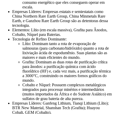
consumo energético que eles conseguem operar em
escala.
Empresas Líderes: Empresas estatais e semiestatais como
China Northern Rare Earth Group, China Minmetals Rare
Earth, e Ganzhou Rare Earth Group são as detentoras dessa
tecnologia.
Elementos: Lítio (em escala massiva), Grafita para Ânodos,
Cobalto, Níquel para Baterias.
Tecnologia de Refino Dominante:
Lítio: Dominam tanto a rota de evaporação de
salmouras (para carbonato/hidróxido) quanto a rota de
lixiviação ácida de espodumênio. Suas plantas são as
maiores e mais eficientes do mundo.
Grafita: Dominam as duas rotas de purificação crítica
para ânodos: a purificação química com ácido
fluorídrico (HF) e, cada vez mais, a purificação térmica
a 3000°C, construindo os maiores fornos gráficos do
mundo.
Cobalto e Níquel: Possuem complexos metalúrgicos
integrados para processar minérios e intermediários
(muitos importados da África e do Sudeste Asiático) em
sulfatos de grau bateria de alta pureza.
Empresas Líderes: Ganfeng Lithium, Tianqi Lithium (Lítio);
BTR New Material, Shanshan Tech (Grafita); Huayou
Cobalt, GEM (Cobalto).