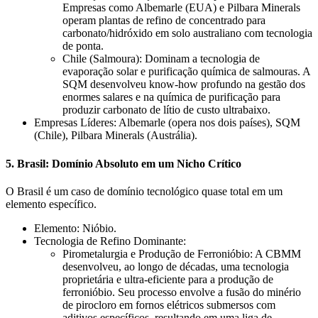
Empresas como Albemarle (EUA) e Pilbara Minerals
operam plantas de refino de concentrado para
carbonato/hidróxido em solo australiano com tecnologia
de ponta.
Chile (Salmoura): Dominam a tecnologia de
evaporação solar e purificação química de salmouras. A
SQM desenvolveu know-how profundo na gestão dos
enormes salares e na química de purificação para
produzir carbonato de lítio de custo ultrabaixo.
Empresas Líderes: Albemarle (opera nos dois países), SQM
(Chile), Pilbara Minerals (Austrália).
5. Brasil: Domínio Absoluto em um Nicho Crítico
O Brasil é um caso de domínio tecnológico quase total em um
elemento específico.
Elemento: Nióbio.
Tecnologia de Refino Dominante:
Pirometalurgia e Produção de Ferronióbio: A CBMM
desenvolveu, ao longo de décadas, uma tecnologia
proprietária e ultra-eficiente para a produção de
ferronióbio. Seu processo envolve a fusão do minério
de pirocloro em fornos elétricos submersos com
aditivos específicos, resultando em uma liga de