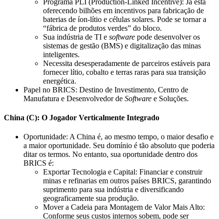
Programa PLI (Production-Linked Incentive): Já está
oferecendo bilhões em incentivos para fabricação de
baterias de íon-lítio e células solares. Pode se tornar a
“fábrica de produtos verdes” do bloco.
Sua indústria de TI e
software
pode desenvolver os
sistemas de gestão (BMS) e digitalização das minas
inteligentes.
Necessita desesperadamente de parceiros estáveis para
fornecer lítio, cobalto e terras raras para sua transição
energética.
Papel no BRICS: Destino de Investimento, Centro de
Manufatura e Desenvolvedor de
Software
e Soluções.
China (C): O Jogador Verticalmente Integrado
Oportunidade: A China é, ao mesmo tempo, o maior desafio e
a maior oportunidade. Seu domínio é tão absoluto que poderia
ditar os termos. No entanto, sua oportunidade dentro dos
BRICS é:
Exportar Tecnologia e Capital: Financiar e construir
minas e refinarias em outros países BRICS, garantindo
suprimento para sua indústria e diversificando
geograficamente sua produção.
Mover a Cadeia para Montagem de Valor Mais Alto:
Conforme seus custos internos sobem, pode ser