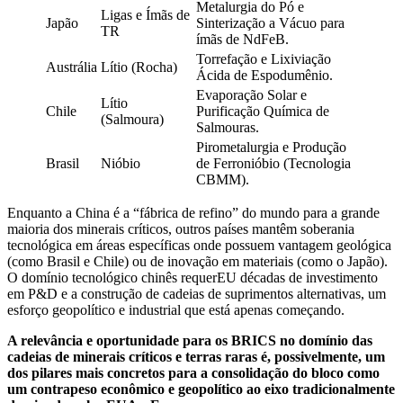
Metalurgia do Pó e
Ligas e Ímãs de
Japão
Sinterização a Vácuo para
TR
ímãs de NdFeB.
Torrefação e Lixiviação
Austrália
Lítio (Rocha)
Ácida de Espodumênio.
Evaporação Solar e
Lítio
Chile
Purificação Química de
(Salmoura)
Salmouras.
Pirometalurgia e Produção
Brasil
Nióbio
de Ferronióbio (Tecnologia
CBMM).
Enquanto a China é a “fábrica de refino” do mundo para a grande
maioria dos minerais críticos, outros países mantêm soberania
tecnológica em áreas específicas onde possuem vantagem geológica
(como Brasil e Chile) ou de inovação em materiais (como o Japão).
O domínio tecnológico chinês requerEU décadas de investimento
em P&D e a construção de cadeias de suprimentos alternativas, um
esforço geopolítico e industrial que está apenas começando.
A relevância e oportunidade para os BRICS no domínio das
cadeias de minerais críticos e terras raras é, possivelmente, um
dos pilares mais concretos para a consolidação do bloco como
um contrapeso econômico e geopolítico ao eixo tradicionalmente