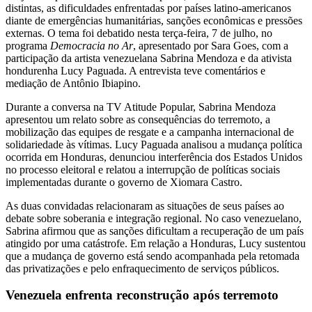
distintas, as dificuldades enfrentadas por países latino-americanos
diante de emergências humanitárias, sanções econômicas e pressões
externas. O tema foi debatido nesta terça-feira, 7 de julho, no
programa
Democracia no Ar
, apresentado por Sara Goes, com a
participação da artista venezuelana Sabrina Mendoza e da ativista
hondurenha Lucy Paguada. A entrevista teve comentários e
mediação de Antônio Ibiapino.
Durante a conversa na TV Atitude Popular, Sabrina Mendoza
apresentou um relato sobre as consequências do terremoto, a
mobilização das equipes de resgate e a campanha internacional de
solidariedade às vítimas. Lucy Paguada analisou a mudança política
ocorrida em Honduras, denunciou interferência dos Estados Unidos
no processo eleitoral e relatou a interrupção de políticas sociais
implementadas durante o governo de Xiomara Castro.
As duas convidadas relacionaram as situações de seus países ao
debate sobre soberania e integração regional. No caso venezuelano,
Sabrina afirmou que as sanções dificultam a recuperação de um país
atingido por uma catástrofe. Em relação a Honduras, Lucy sustentou
que a mudança de governo está sendo acompanhada pela retomada
das privatizações e pelo enfraquecimento de serviços públicos.
Venezuela enfrenta reconstrução após terremoto