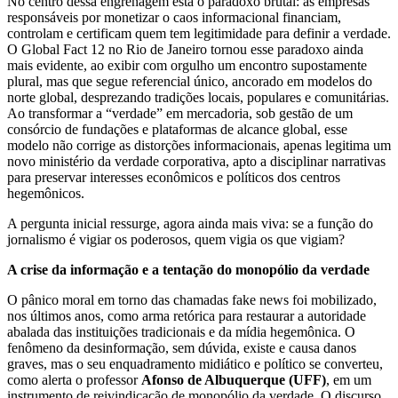
No centro dessa engrenagem está o paradoxo brutal: as empresas
responsáveis por monetizar o caos informacional financiam,
controlam e certificam quem tem legitimidade para definir a verdade.
O Global Fact 12 no Rio de Janeiro tornou esse paradoxo ainda
mais evidente, ao exibir com orgulho um encontro supostamente
plural, mas que segue referencial único, ancorado em modelos do
norte global, desprezando tradições locais, populares e comunitárias.
Ao transformar a “verdade” em mercadoria, sob gestão de um
consórcio de fundações e plataformas de alcance global, esse
modelo não corrige as distorções informacionais, apenas legitima um
novo ministério da verdade corporativa, apto a disciplinar narrativas
para preservar interesses econômicos e políticos dos centros
hegemônicos.
A pergunta inicial ressurge, agora ainda mais viva: se a função do
jornalismo é vigiar os poderosos, quem vigia os que vigiam?
A crise da informação e a tentação do monopólio da verdade
O pânico moral em torno das chamadas fake news foi mobilizado,
nos últimos anos, como arma retórica para restaurar a autoridade
abalada das instituições tradicionais e da mídia hegemônica. O
fenômeno da desinformação, sem dúvida, existe e causa danos
graves, mas o seu enquadramento midiático e político se converteu,
como alerta o professor
Afonso de Albuquerque (UFF)
, em um
instrumento de reivindicação de monopólio da verdade. O discurso