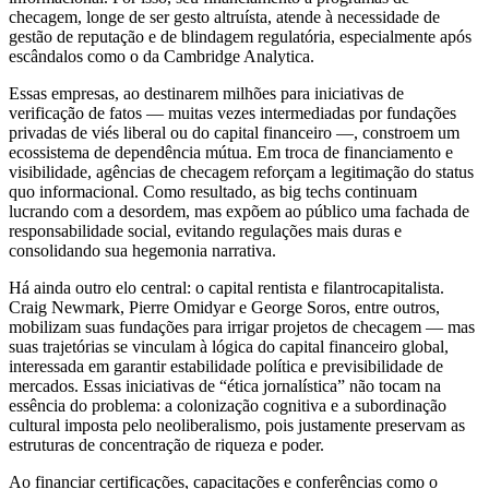
checagem, longe de ser gesto altruísta, atende à necessidade de
gestão de reputação e de blindagem regulatória, especialmente após
escândalos como o da Cambridge Analytica.
Essas empresas, ao destinarem milhões para iniciativas de
verificação de fatos — muitas vezes intermediadas por fundações
privadas de viés liberal ou do capital financeiro —, constroem um
ecossistema de dependência mútua. Em troca de financiamento e
visibilidade, agências de checagem reforçam a legitimação do status
quo informacional. Como resultado, as big techs continuam
lucrando com a desordem, mas expõem ao público uma fachada de
responsabilidade social, evitando regulações mais duras e
consolidando sua hegemonia narrativa.
Há ainda outro elo central: o capital rentista e filantrocapitalista.
Craig Newmark, Pierre Omidyar e George Soros, entre outros,
mobilizam suas fundações para irrigar projetos de checagem — mas
suas trajetórias se vinculam à lógica do capital financeiro global,
interessada em garantir estabilidade política e previsibilidade de
mercados. Essas iniciativas de “ética jornalística” não tocam na
essência do problema: a colonização cognitiva e a subordinação
cultural imposta pelo neoliberalismo, pois justamente preservam as
estruturas de concentração de riqueza e poder.
Ao financiar certificações, capacitações e conferências como o