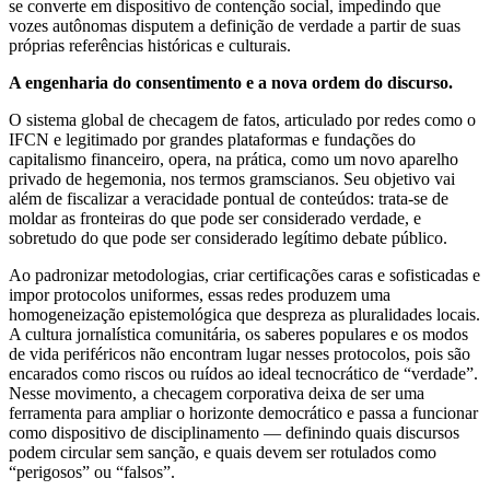
se converte em dispositivo de contenção social, impedindo que
vozes autônomas disputem a definição de verdade a partir de suas
próprias referências históricas e culturais.
A engenharia do consentimento e a nova ordem do discurso.
O sistema global de checagem de fatos, articulado por redes como o
IFCN e legitimado por grandes plataformas e fundações do
capitalismo financeiro, opera, na prática, como um novo aparelho
privado de hegemonia, nos termos gramscianos. Seu objetivo vai
além de fiscalizar a veracidade pontual de conteúdos: trata-se de
moldar as fronteiras do que pode ser considerado verdade, e
sobretudo do que pode ser considerado legítimo debate público.
Ao padronizar metodologias, criar certificações caras e sofisticadas e
impor protocolos uniformes, essas redes produzem uma
homogeneização epistemológica que despreza as pluralidades locais.
A cultura jornalística comunitária, os saberes populares e os modos
de vida periféricos não encontram lugar nesses protocolos, pois são
encarados como riscos ou ruídos ao ideal tecnocrático de “verdade”.
Nesse movimento, a checagem corporativa deixa de ser uma
ferramenta para ampliar o horizonte democrático e passa a funcionar
como dispositivo de disciplinamento — definindo quais discursos
podem circular sem sanção, e quais devem ser rotulados como
“perigosos” ou “falsos”.