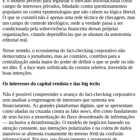
É o modelo perfeito para legitimar o mercado informacional como
campo de interesses privados, blindado contra questionamentos
populares ou contra epistemologias que não cabem na lógica liberal.
O que se constrói não é apenas uma rede técnica de checagem, mas
um campo de controle ideológico, onde a verdade passa a ser
condicionada pela sobrevivência financeira dessas próprias
organizações, criando dependências que as afastam da autonomia
editorial real.
Nesse sentido, o ecossistema do fact-checking corporativo não
democratiza o jornalismo, mas ao contrário, contribui para a
centralização ainda maior do poder de definir o que se pode ou não
ser dito. É a face mais sofisticada da censura seletiva, travestida de
boas intenções.
Os interesses do capital rentista e das big techs
Não é possível compreender o avanço do fact-checking corporativo
sem analisar a engrenagem de interesses que sustenta seu
financiamento. As grandes plataformas digitais, que se apresentam
como aliadas na cruzada contra as fake news, têm como fundamento
de seus lucros a monetização do fluxo desordenado de informações
— inclusive a desinformação. O modelo de negócios baseado na
atenção constante, nas interações polarizadas e na coleta de dados
massivos se alimenta exatamente do terreno fértil da confusão
informacional. Por isso, seu financiamento a programas de