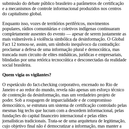
submissão do debate público brasileiro a parâmetros de certificação
e a mecanismos de controle informacional produzidos nos centros
do capitalismo global.
Enquanto isso, vozes de territórios periféricos, movimentos
populares, rádios comunitárias e coletivos indígenas continuaram
completamente ausentes do evento — apesar de serem justamente as
mais vulneráveis à violência simbólica da desinformação. O Global
Fact 12 tornou-se, assim, um símbolo inequívoco da contradição:
proclamar a defesa de uma informação plural e democrática, mas
trancada num circuito de elites midiáticas, jurídicas e empresariais,
blindadas por uma retórica tecnocrática e desconectadas da realidade
social brasileira.
Quem vigia os vigilantes?
O espetáculo do fact-checking corporativo, encenado no Rio de
Janeiro e ao redor do mundo, revela não apenas um esforço técnico
de contenção da desinformação, mas um verdadeiro projeto de
poder. Sob a roupagem de imparcialidade e de compromisso
democrático, se estrutura um sistema de certificação controlado pelas
mesmas big techs que lucram com a desordem informacional, pelas
fundações do capital financeiro internacional e pelas elites
jornalísticas tradicionais. Trata-se de uma arquitetura de legitimação,
cujo objetivo final não é democratizar a informação, mas manter a