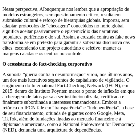
Nessa perspectiva, Albuquerque nos lembra que a apropriação de
modelos estrangeiros, sem questionamento crítico, resulta em
submissão cultural e reforço de hierarquias globais. Importar, sem
adaptar, protocolos de “checagem” concebidos no norte global
significa aceitar passivamente o epistemicídio das narrativas
populares, periféricas e do sul. Assim, a cruzada contra as fake news
transforma-se em pretexto para garantir a soberania discursiva das
elites, escondendo um projeto autoritário e seletivo: manter as
margens caladas e os centros no controle.
O ecossistema do fact-checking corporativo
A suposta “guerra contra a desinformação” virou, nos últimos anos,
um dos mais lucrativos segmentos do capitalismo de vigilância. O
surgimento do International Fact-Checking Network (IFCN), em
2015, dentro do Instituto Poynter, marca o ponto de inflexão em que
a checagem de fatos passa a ser institucionalizada, certificada e
finalmente subordinada a interesses transnacionais. Embora a
retórica do IFCN fale em “transparência” e “independência”, a base
de seu financiamento, oriunda de gigantes como Google, Meta,
TikTok, além de fundações ligadas ao mercado financeiro e à
diplomacia americana, como a National Endowment for Democracy
(NED), denuncia uma arquitetura de dependências.