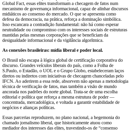
Global Fact, essas elites transformam a checagem de fatos num
mecanismo de governança informacional, capaz de alinhar discursos
midiáticos ao consenso do mercado. O que se apresenta como
defesa da democracia, na prática, reforça a dominação simbólica.
Isso escancara a contradição fundamental: não há como esperar
neutralidade ou compromisso com os interesses sociais de estruturas
mantidas pelas mesmas corporações que se beneficiam da
desigualdade informacional e da vigilância algorítmica.
As conexões brasileiras: mídia liberal e poder local.
O Brasil não escapa à lógica global de certificação corporativa do
discurso. Grandes veículos liberais do país, como a Folha de
S.Paulo, o Estadão, o UOL e o Grupo Globo, estabeleceram laços
diretos ou indiretos com iniciativas de checagem chanceladas pelo
IFCN. Ao aderirem a essa rede, absorvem não apenas a metodologia
técnica de verificação de fatos, mas também a visão de mundo
ancorada nos padrões do norte global. Trata-se de uma escolha
editorial e política que reforça a mesma estrutura de poder —
concentrada, mercadológica, e voltada a garantir estabilidade de
negócios e alianças políticas.
Essas parcerias reproduzem, no plano nacional, a hegemonia do
chamado jornalismo liberal, que historicamente atuou como
mediador dos interesses das elites, travestindo-os de “consenso