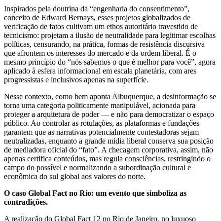
Inspirados pela doutrina da “engenharia do consentimento”,
conceito de Edward Bernays, esses projetos globalizados de
verificação de fatos cultivam um ethos autoritário travestido de
tecnicismo: projetam a ilusão de neutralidade para legitimar escolhas
políticas, censurando, na prática, formas de resistência discursiva
que afrontem os interesses do mercado e da ordem liberal. É o
mesmo princípio do “nós sabemos o que é melhor para você”, agora
aplicado à esfera informacional em escala planetária, com ares
progressistas e inclusivos apenas na superfície.
Nesse contexto, como bem aponta Albuquerque, a desinformação se
torna uma categoria politicamente manipulável, acionada para
proteger a arquitetura de poder — e não para democratizar o espaço
público. Ao controlar as rotulações, as plataformas e fundações
garantem que as narrativas potencialmente contestadoras sejam
neutralizadas, enquanto a grande mídia liberal conserva sua posição
de mediadora oficial do “fato”. A checagem corporativa, assim, não
apenas certifica conteúdos, mas regula consciências, restringindo o
campo do possível e normalizando a subordinação cultural e
econômica do sul global aos valores do norte.
O caso Global Fact no Rio: um evento que simboliza as
contradições.
A realização do Global Fact 12 no Rio de Janeiro, no luxuoso