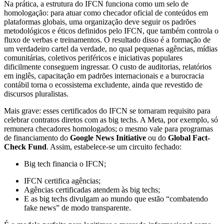
Na prática, a estrutura do IFCN funciona como um selo de
homologação: para atuar como checador oficial de conteúdos em
plataformas globais, uma organização deve seguir os padrões
metodológicos e éticos definidos pelo IFCN, que também controla o
fluxo de verbas e treinamentos. O resultado disso é a formação de
um verdadeiro cartel da verdade, no qual pequenas agências, mídias
comunitárias, coletivos periféricos e iniciativas populares
dificilmente conseguem ingressar. O custo de auditorias, relatórios
em inglês, capacitação em padrões internacionais e a burocracia
contábil torna o ecossistema excludente, ainda que revestido de
discursos pluralistas.
Mais grave: esses certificados do IFCN se tornaram requisito para
celebrar contratos diretos com as big techs. A Meta, por exemplo, só
remunera checadores homologados; o mesmo vale para programas
de financiamento do
Google News Initiative
ou do
Global Fact-
Check Fund
. Assim, estabelece-se um circuito fechado:
Big tech financia o IFCN;
IFCN certifica agências;
Agências certificadas atendem às big techs;
E as big techs divulgam ao mundo que estão “combatendo
fake news” de modo transparente.