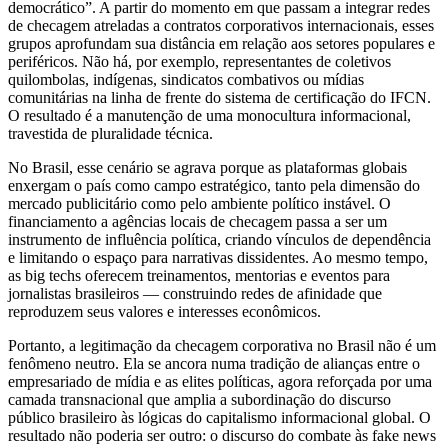
democrático”. A partir do momento em que passam a integrar redes
de checagem atreladas a contratos corporativos internacionais, esses
grupos aprofundam sua distância em relação aos setores populares e
periféricos. Não há, por exemplo, representantes de coletivos
quilombolas, indígenas, sindicatos combativos ou mídias
comunitárias na linha de frente do sistema de certificação do IFCN.
O resultado é a manutenção de uma monocultura informacional,
travestida de pluralidade técnica.
No Brasil, esse cenário se agrava porque as plataformas globais
enxergam o país como campo estratégico, tanto pela dimensão do
mercado publicitário como pelo ambiente político instável. O
financiamento a agências locais de checagem passa a ser um
instrumento de influência política, criando vínculos de dependência
e limitando o espaço para narrativas dissidentes. Ao mesmo tempo,
as big techs oferecem treinamentos, mentorias e eventos para
jornalistas brasileiros — construindo redes de afinidade que
reproduzem seus valores e interesses econômicos.
Portanto, a legitimação da checagem corporativa no Brasil não é um
fenômeno neutro. Ela se ancora numa tradição de alianças entre o
empresariado de mídia e as elites políticas, agora reforçada por uma
camada transnacional que amplia a subordinação do discurso
público brasileiro às lógicas do capitalismo informacional global. O
resultado não poderia ser outro: o discurso do combate às fake news