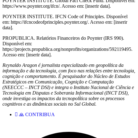
POYNTER INSTITUTE. Global Fact Check Fund. Disponível em:
https://www.poynter.org/ifcn/. Acesso em: [inserir data].
POYNTER INSTITUTE. IFCN Code of Principles. Disponível
em: https://ifcncodeofprinciples.poynter.org/. Acesso em: [inserir
data].
PROPUBLICA. Relatórios Financeiros do Poynter (IRS 990).
Disponível em:
https://projects.propublica.org/nonprofits/organizations/592119495.
Acesso em: [inserir data].
Reynaldo Aragon é jornalista especializado em geopolítica da
informação e da tecnologia, com foco nas relações entre tecnologia,
cognição e comportamento. É pesquisador do Núcleo de Estudos
Estratégicos em Comunicação, Cognição e Computação
(NEECCC – INCT DSI) e integra o Instituto Nacional de Ciência e
Tecnologia em Disputas e Soberania Informacional (INCT DSI),
onde investiga os impactos da tecnopolítica sobre os processos
cognitivos e as dinâmicas sociais no Sul Global.
🙏 CONTRIBUA