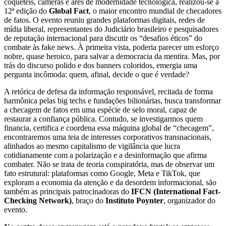
coquetéis, câmeras e ares de modernidade tecnológica, realizou-se a
12ª edição do
Global Fact
, o maior encontro mundial de checadores
de fatos. O evento reuniu grandes plataformas digitais, redes de
mídia liberal, representantes do Judiciário brasileiro e pesquisadores
de reputação internacional para discutir os “desafios éticos” do
combate às fake news. À primeira vista, poderia parecer um esforço
nobre, quase heroico, para salvar a democracia da mentira. Mas, por
trás do discurso polido e dos banners coloridos, emergia uma
pergunta incômoda: quem, afinal, decide o que é verdade?
A retórica de defesa da informação responsável, recitada de forma
harmônica pelas big techs e fundações bilionárias, busca transformar
a checagem de fatos em uma espécie de selo moral, capaz de
restaurar a confiança pública. Contudo, se investigarmos quem
financia, certifica e coordena essa máquina global de “checagem”,
encontraremos uma teia de interesses corporativos transnacionais,
alinhados ao mesmo capitalismo de vigilância que lucra
cotidianamente com a polarização e a desinformação que afirma
combater. Não se trata de teoria conspiratória, mas de observar um
fato estrutural: plataformas como Google, Meta e TikTok, que
exploram a economia da atenção e da desordem informacional, são
também as principais patrocinadoras do
IFCN (International Fact-
Checking Network)
, braço do
Instituto Poynter
, organizador do
evento.