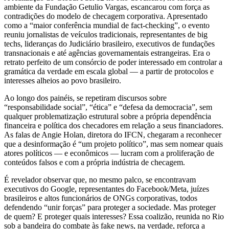
ambiente da Fundação Getulio Vargas, escancarou com força as
contradições do modelo de checagem corporativa. Apresentado
como a “maior conferência mundial de fact-checking”, o evento
reuniu jornalistas de veículos tradicionais, representantes de big
techs, lideranças do Judiciário brasileiro, executivos de fundações
transnacionais e até agências governamentais estrangeiras. Era o
retrato perfeito de um consórcio de poder interessado em controlar a
gramática da verdade em escala global — a partir de protocolos e
interesses alheios ao povo brasileiro.
Ao longo dos painéis, se repetiram discursos sobre
“responsabilidade social”, “ética” e “defesa da democracia”, sem
qualquer problematização estrutural sobre a própria dependência
financeira e política dos checadores em relação a seus financiadores.
As falas de Angie Holan, diretora do IFCN, chegaram a reconhecer
que a desinformação é “um projeto político”, mas sem nomear quais
atores políticos — e econômicos — lucram com a proliferação de
conteúdos falsos e com a própria indústria de checagem.
É revelador observar que, no mesmo palco, se encontravam
executivos do Google, representantes do Facebook/Meta, juízes
brasileiros e altos funcionários de ONGs corporativas, todos
defendendo “unir forças” para proteger a sociedade. Mas proteger
de quem? E proteger quais interesses? Essa coalizão, reunida no Rio
sob a bandeira do combate às fake news, na verdade, reforça a