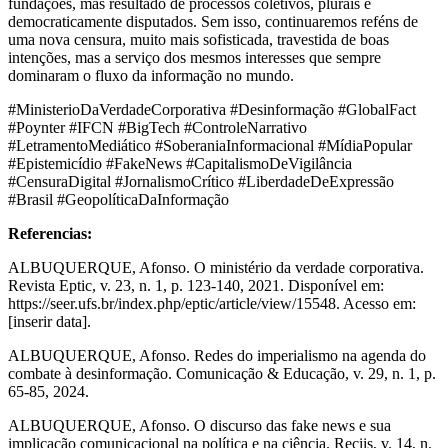
fundações, mas resultado de processos coletivos, plurais e
democraticamente disputados. Sem isso, continuaremos reféns de
uma nova censura, muito mais sofisticada, travestida de boas
intenções, mas a serviço dos mesmos interesses que sempre
dominaram o fluxo da informação no mundo.
#MinisterioDaVerdadeCorporativa #Desinformação #GlobalFact
#Poynter #IFCN #BigTech #ControleNarrativo
#LetramentoMediático #SoberaniaInformacional #MídiaPopular
#Epistemicídio #FakeNews #CapitalismoDeVigilância
#CensuraDigital #JornalismoCrítico #LiberdadeDeExpressão
#Brasil #GeopolíticaDaInformação
Referencias:
ALBUQUERQUE, Afonso. O ministério da verdade corporativa.
Revista Eptic, v. 23, n. 1, p. 123-140, 2021. Disponível em:
https://seer.ufs.br/index.php/eptic/article/view/15548. Acesso em:
[inserir data].
ALBUQUERQUE, Afonso. Redes do imperialismo na agenda do
combate à desinformação. Comunicação & Educação, v. 29, n. 1, p.
65-85, 2024.
ALBUQUERQUE, Afonso. O discurso das fake news e sua
implicação comunicacional na política e na ciência. Reciis, v. 14, n.