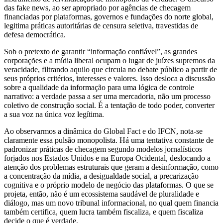
das fake news, ao ser apropriado por agências de checagem
financiadas por plataformas, governos e fundações do norte global,
legitima práticas autoritárias de censura seletiva, travestidas de
defesa democrática.
Sob o pretexto de garantir “informação confiável”, as grandes
corporações e a mídia liberal ocupam o lugar de juízes supremos da
veracidade, filtrando aquilo que circula no debate público a partir de
seus próprios critérios, interesses e valores. Isso desloca a discussão
sobre a qualidade da informação para uma lógica de controle
narrativo: a verdade passa a ser uma mercadoria, não um processo
coletivo de construção social. É a tentação de todo poder, converter
a sua voz na única voz legítima.
Ao observarmos a dinâmica do Global Fact e do IFCN, nota-se
claramente essa pulsão monopolista. Há uma tentativa constante de
padronizar práticas de checagem segundo modelos jornalísticos
forjados nos Estados Unidos e na Europa Ocidental, deslocando a
atenção dos problemas estruturais que geram a desinformação, como
a concentração da mídia, a desigualdade social, a precarização
cognitiva e o próprio modelo de negócio das plataformas. O que se
projeta, então, não é um ecossistema saudável de pluralidade e
diálogo, mas um novo tribunal informacional, no qual quem financia
também certifica, quem lucra também fiscaliza, e quem fiscaliza
decide o que é verdade.