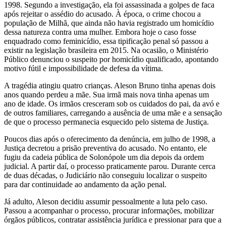
1998. Segundo a investigação, ela foi assassinada a golpes de faca
após rejeitar o assédio do acusado. À época, o crime chocou a
população de Milhã, que ainda não havia registrado um homicídio
dessa natureza contra uma mulher. Embora hoje o caso fosse
enquadrado como feminicídio, essa tipificação penal só passou a
existir na legislação brasileira em 2015. Na ocasião, o Ministério
Público denunciou o suspeito por homicídio qualificado, apontando
motivo fútil e impossibilidade de defesa da vítima.
A tragédia atingiu quatro crianças. Aleson Bruno tinha apenas dois
anos quando perdeu a mãe. Sua irmã mais nova tinha apenas um
ano de idade. Os irmãos cresceram sob os cuidados do pai, da avó e
de outros familiares, carregando a ausência de uma mãe e a sensação
de que o processo permanecia esquecido pelo sistema de Justiça.
Poucos dias após o oferecimento da denúncia, em julho de 1998, a
Justiça decretou a prisão preventiva do acusado. No entanto, ele
fugiu da cadeia pública de Solonópole um dia depois da ordem
judicial. A partir daí, o processo praticamente parou. Durante cerca
de duas décadas, o Judiciário não conseguiu localizar o suspeito
para dar continuidade ao andamento da ação penal.
Já adulto, Aleson decidiu assumir pessoalmente a luta pelo caso.
Passou a acompanhar o processo, procurar informações, mobilizar
órgãos públicos, contratar assistência jurídica e pressionar para que a