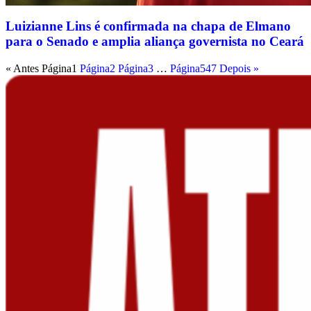
Luizianne Lins é confirmada na chapa de Elmano
para o Senado e amplia aliança governista no Ceará
« Antes
Página
1
Página
2
Página
3
…
Página
547
Depois »