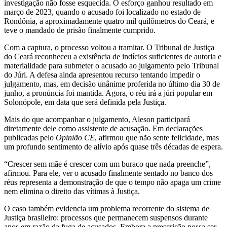
investigação não fosse esquecida. O esforço ganhou resultado em
março de 2023, quando o acusado foi localizado no estado de
Rondônia, a aproximadamente quatro mil quilômetros do Ceará, e
teve o mandado de prisão finalmente cumprido.
Com a captura, o processo voltou a tramitar. O Tribunal de Justiça
do Ceará reconheceu a existência de indícios suficientes de autoria e
materialidade para submeter o acusado ao julgamento pelo Tribunal
do Júri. A defesa ainda apresentou recurso tentando impedir o
julgamento, mas, em decisão unânime proferida no último dia 30 de
junho, a pronúncia foi mantida. Agora, o réu irá a júri popular em
Solonópole, em data que será definida pela Justiça.
Mais do que acompanhar o julgamento, Aleson participará
diretamente dele como assistente de acusação. Em declarações
publicadas pelo
Opinião CE
, afirmou que não sente felicidade, mas
um profundo sentimento de alívio após quase três décadas de espera.
“Crescer sem mãe é crescer com um buraco que nada preenche”,
afirmou. Para ele, ver o acusado finalmente sentado no banco dos
réus representa a demonstração de que o tempo não apaga um crime
nem elimina o direito das vítimas à Justiça.
O caso também evidencia um problema recorrente do sistema de
Justiça brasileiro: processos que permanecem suspensos durante
anos em razão da fuga de acusados. Embora a prescrição possa ser