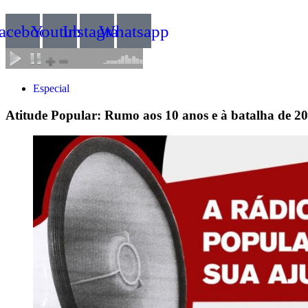
acebook
Youtube
Instagram
Whatsapp
Especial
Atitude Popular: Rumo aos 10 anos e à batalha de 2