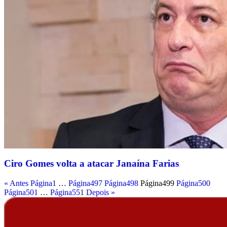
Ciro Gomes volta a atacar Janaína Farias
« Antes
Página
1
…
Página
497
Página
498
Página
499
Página
500
Página
501
…
Página
551
Depois »