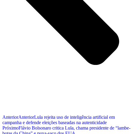
Anterior
Anterior
Lula rejeita uso de inteligência artificial em
campanha e defende eleições baseadas na autenticidade
Próximo
Flávio Bolsonaro critica Lula, chama presidente de “lambe-
botas da China” e puxa-saco dos EUA