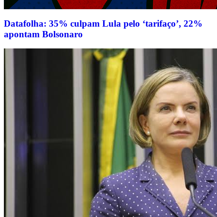
Datafolha: 35% culpam Lula pelo ‘tarifaço’, 22%
apontam Bolsonaro