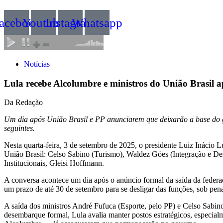
acebook
Youtube
Instagram
Whatsapp
Notícias
Lula recebe Alcolumbre e ministros do União Brasil
Da Redação
Um dia após União Brasil e PP anunciarem que deixarão a base do go
seguintes.
Nesta quarta-feira, 3 de setembro de 2025, o presidente Luiz Inácio 
União Brasil: Celso Sabino (Turismo), Waldez Góes (Integração e De
Institucionais, Gleisi Hoffmann.
A conversa acontece um dia após o anúncio formal da saída da feder
um prazo de até 30 de setembro para se desligar das funções, sob pen
A saída dos ministros André Fufuca (Esporte, pelo PP) e Celso Sabino 
desembarque formal, Lula avalia manter postos estratégicos, especial