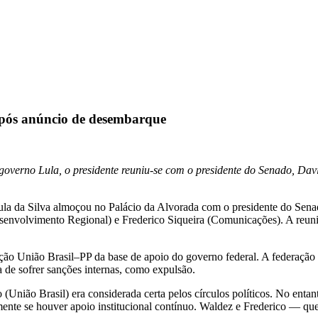
 após anúncio de desembarque
verno Lula, o presidente reuniu-se com o presidente do Senado, Davi 
Lula da Silva almoçou no Palácio da Alvorada com o presidente do Sena
senvolvimento Regional) e Frederico Siqueira (Comunicações). A reun
ação União Brasil–PP da base de apoio do governo federal. A federaçã
a de sofrer sanções internas, como expulsão.
(União Brasil) era considerada certa pelos círculos políticos. No entant
mente se houver apoio institucional contínuo. Waldez e Frederico — que 