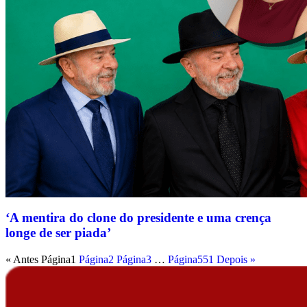
‘A mentira do clone do presidente e uma crença
longe de ser piada’
« Antes
Página
1
Página
2
Página
3
…
Página
551
Depois »