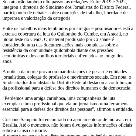
Sua atuação também ultrapassou as redações. Entre 2019 e 2022,
integrou a diretoria do Sindicato dos Jornalistas do Distrito Federal,
participando de debates sobre condições de trabalho, liberdade de
imprensa e valorização da categoria.
Entre os trabalhos mais lembrados por amigos e pesquisadores está a
extensa cobertura da luta do Quilombo do Cumbe, em Aracati, no
litoral leste do Ceará. O material produzido por Cristiane é
considerado uma das documentações mais completas sobre a
resistência da comunidade quilombola diante das pressões
econômicas e dos conflitos territoriais enfrentados ao longo dos
anos.
A notícia da morte provocou manifestações de pesar de entidades
jornalísticas, colegas de profissão e movimentos sociais. Em nota, o
Sindicato dos Jornalistas do Distrito Federal destacou a contribuição
da profissional para a defesa dos direitos humanos e da democracia.
“Perdemos uma amiga carinhosa, uma companheira de luta
exemplar e uma profissional que via no jornalismo uma ferramenta
essencial para a defesa dos direitos das pessoas”, afirmou a entidade.
Cristiane Sampaio foi encontrada no apartamento onde morava, em
Brasília. Até o momento, não foram divulgadas informações oficiais
sobre a causa da morte.
A morte precoce da jornalista interrompe uma trajetória marcada