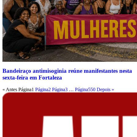
Bandeiraço antimisoginia reúne manifestantes nesta
sexta-feira em Fortaleza
« Antes
Página
1
Página
2
Página
3
…
Página
550
Depois »