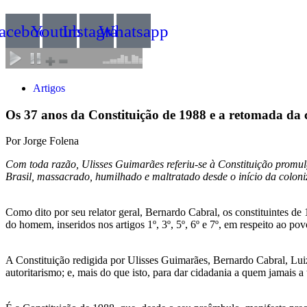
acebook
Youtube
Instagram
Whatsapp
Artigos
Os 37 anos da Constituição de 1988 e a retomada da 
Por Jorge Folena
Com toda razão, Ulisses Guimarães referiu-se à Constituição promul
Brasil, massacrado, humilhado e maltratado desde o início da colon
Como dito por seu relator geral, Bernardo Cabral, os constituintes de 
do homem, inseridos nos artigos 1º, 3º, 5º, 6º e 7º, em respeito ao pov
A Constituição redigida por Ulisses Guimarães, Bernardo Cabral, Luiz I
autoritarismo; e, mais do que isto, para dar cidadania a quem jamais