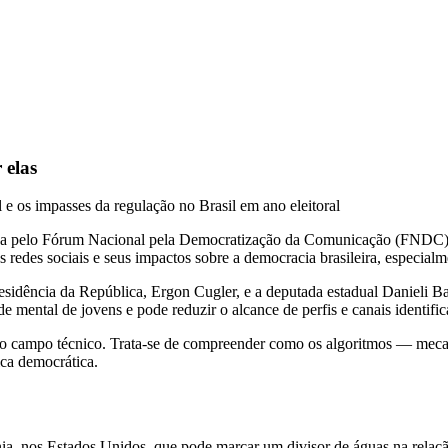
 elas
e os impasses da regulação no Brasil em ano eleitoral
zida pelo Fórum Nacional pela Democratização da Comunicação (FNDC) 
s redes sociais e seus impactos sobre a democracia brasileira, especialm
residência da República, Ergon Cugler, e a deputada estadual Danieli 
de mental de jovens e pode reduzir o alcance de perfis e canais identif
a o campo técnico. Trata-se de compreender como os algoritmos — meca
ca democrática.
, nos Estados Unidos, que pode marcar um divisor de águas na relação 