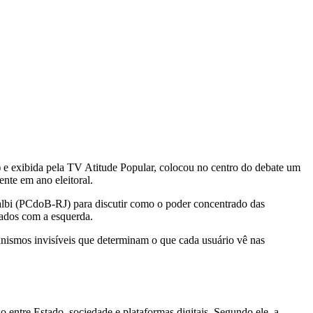
e exibida pela TV Atitude Popular, colocou no centro do debate um
ente em ano eleitoral.
Balbi (PCdoB-RJ) para discutir como o poder concentrado das
icados com a esquerda.
nismos invisíveis que determinam o que cada usuário vê nas
entre Estado, sociedade e plataformas digitais. Segundo ele, a