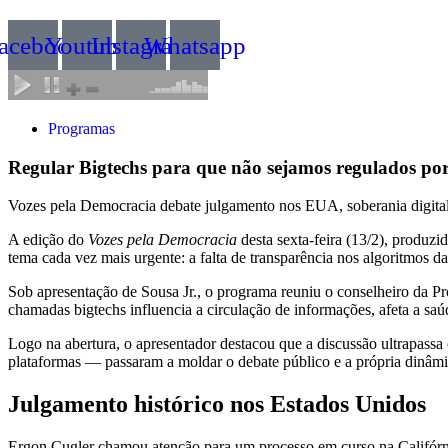
acebook
Youtube
Instagram
Whatsapp
Programas
Regular Bigtechs para que não sejamos regulados por
Vozes pela Democracia debate julgamento nos EUA, soberania digital 
A edição do
Vozes pela Democracia
desta sexta-feira (13/2), produ
tema cada vez mais urgente: a falta de transparência nos algoritmos da
Sob apresentação de Sousa Jr., o programa reuniu o conselheiro da P
chamadas bigtechs influencia a circulação de informações, afeta a saú
Logo na abertura, o apresentador destacou que a discussão ultrapass
plataformas — passaram a moldar o debate público e a própria dinâmi
Julgamento histórico nos Estados Unidos
Ergon Cugler chamou atenção para um processo em curso na Califórnia