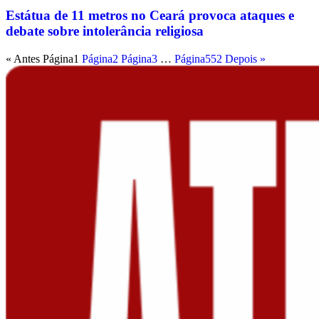
Estátua de 11 metros no Ceará provoca ataques e
debate sobre intolerância religiosa
« Antes
Página
1
Página
2
Página
3
…
Página
552
Depois »